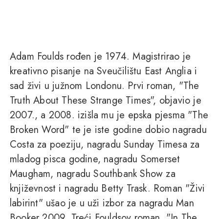
Adam Foulds rođen je 1974. Magistrirao je
kreativno pisanje na Sveučilištu East Anglia i
sad živi u južnom Londonu. Prvi roman, "The
Truth About These Strange Times", objavio je
2007., a 2008. izišla mu je epska pjesma "The
Broken Word" te je iste godine dobio nagradu
Costa za poeziju, nagradu Sunday Timesa za
mladog pisca godine, nagradu Somerset
Maugham, nagradu Southbank Show za
književnost i nagradu Betty Trask. Roman "Živi
labirint" ušao je u uži izbor za nagradu Man
Booker 2009. Treći Fouldsov roman, "In The