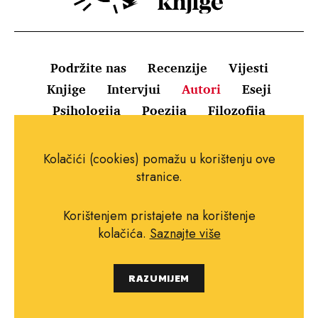
Podržite nas
Recenzije
Vijesti
Knjige
Intervjui
Autori
Eseji
Psihologija
Poezija
Filozofija
Uvjeti korištenja
Pravila o kolačićima
Kolačići (cookies) pomažu u korištenju ove
Pravila privatnosti
Impressum
Kontakt
stranice.
Korištenjem pristajete na korištenje
kolačića.
Saznajte više
Copyright © 2010.-2021. najboljeknjige.com.
RAZUMIJEM
Sva prava pridržana.