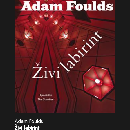
Adam Foulds
Živi labirint