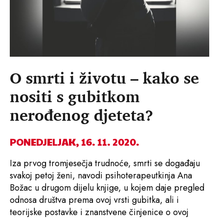
O smrti i životu – kako se
nositi s gubitkom
nerođenog djeteta?
PONEDJELJAK, 16. 11. 2020.
Iza prvog tromjesečja trudnoće, smrti se događaju
svakoj petoj ženi, navodi psihoterapeutkinja Ana
Božac u drugom dijelu knjige, u kojem daje pregled
odnosa društva prema ovoj vrsti gubitka, ali i
teorijske postavke i znanstvene činjenice o ovoj