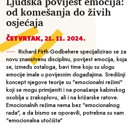
Ljudska povijest emocija:
od komešanja do živih
osjećaja
ČETVRTAK, 21. 11. 2024.
Richard Firth-Godbehere specijalizirao se za
novu znanstvenu disciplinu, povijest emocija, koja
se, između ostaloga, bavi time koju su ulogu
emocije imale u povijesnim događajima. Središnji
koncept njegove teorije su "emocionalni režimi"
koji se mogu primijeniti i na ponašanje kabinskog
osoblja u zrakoplovu, ali i na križarske ratove.
Emocionalnih režima nema bez "emocionalnog
rada", a da bismo se oporavili, potrebna su nam
"emocionalna utočišta"