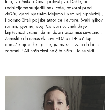
li to, iz očišta režima, prihvatljivo. Dakle, po
redakcijama su sjedili neki ćate, pokorni pred
vlašću, vjerni njezinim idejama i njezinoj hipokriziji,
i pomno čitali poljske autorice i autore. Svaki njihov
roman, pjesmu, esej. Cenzori su znali da je
književnost važna i da im dobri pisci nisu saveznici.
Zamislite da danas članovi HDZ-a i DP-a čitaju
domaće pjesnike i pisce, pa makar i zato da bi ih
zabranili! Ali naša vlast ne čita ništa. I to se vidi