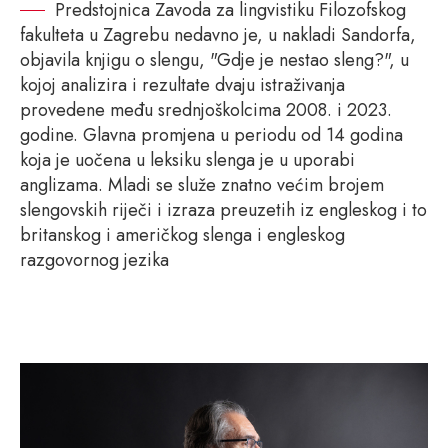
Predstojnica Zavoda za lingvistiku Filozofskog
fakulteta u Zagrebu nedavno je, u nakladi Sandorfa,
objavila knjigu o slengu, "Gdje je nestao sleng?", u
kojoj analizira i rezultate dvaju istraživanja
provedene među srednjoškolcima 2008. i 2023.
godine. Glavna promjena u periodu od 14 godina
koja je uočena u leksiku slenga je u uporabi
anglizama. Mladi se služe znatno većim brojem
slengovskih riječi i izraza preuzetih iz engleskog i to
britanskog i američkog slenga i engleskog
razgovornog jezika