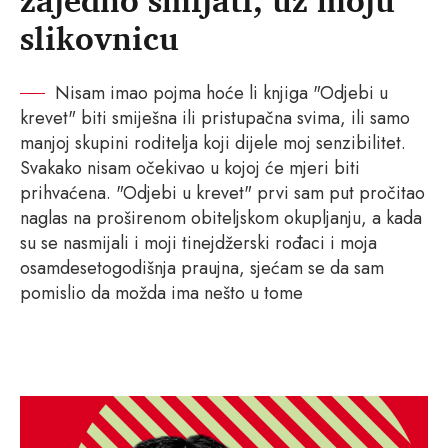
zajedno smijati, uz moju
slikovnicu
Nisam imao pojma hoće li knjiga "Odjebi u
krevet" biti smiješna ili pristupačna svima, ili samo
manjoj skupini roditelja koji dijele moj senzibilitet.
Svakako nisam očekivao u kojoj će mjeri biti
prihvaćena. "Odjebi u krevet" prvi sam put pročitao
naglas na proširenom obiteljskom okupljanju, a kada
su se nasmijali i moji tinejdžerski rođaci i moja
osamdesetogodišnja praujna, sjećam se da sam
pomislio da možda ima nešto u tome