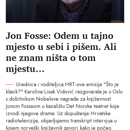
Jon Fosse: Odem u tajno
mjesto u sebi i pišem. Ali
ne znam ništa o tom
mjestu…
Urednica i voditeljica HRT-ove emisije "Što je
klasik?" Karolina Lisak Vidović razgovarala je u Oslu
s dobitnikom Nobelove nagrade za književnost
Jonom Fosseom u kazalištu Det Norske teatret koje
izvodi njegove drame. Uz dopuštenje Hrvatske
radiotelevizije, objavljujemo transkript intervjua u
kojem norveški književnik govori kako je počeo