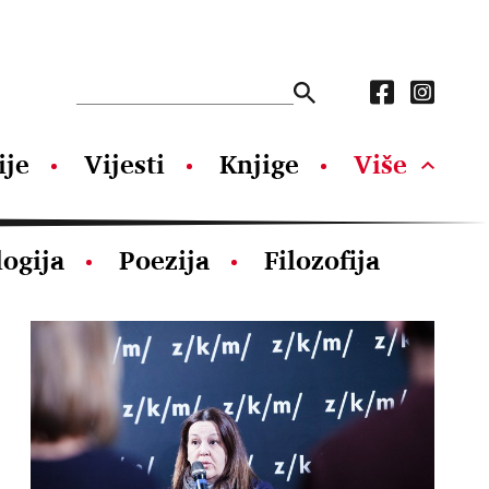
ije
Vijesti
Knjige
Više
logija
Poezija
Filozofija