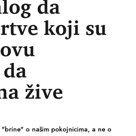
log da
tve koji su
 ovu
 da
na žive
 "brine" o našim pokojnicima, a ne o