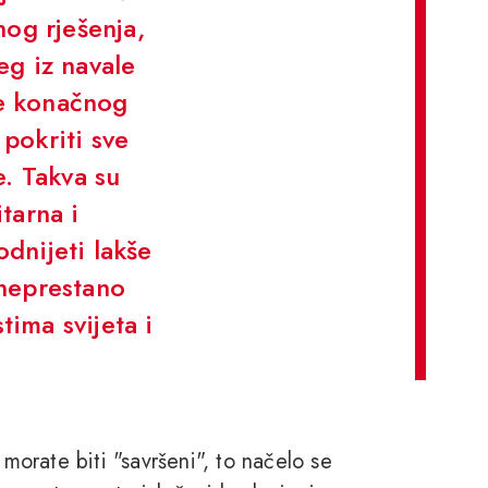
og rješenja,
eg iz navale
je konačnog
 pokriti sve
. Takva su
itarna i
odnijeti lakše
 neprestano
ima svijeta i
 morate biti "savršeni", to načelo se