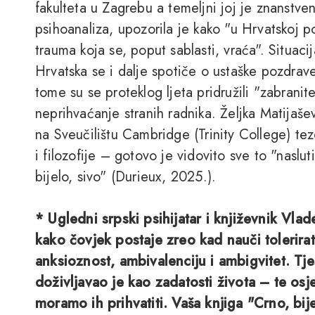
fakulteta u Zagrebu a temeljni joj je znanstveni
psihoanaliza, upozorila je kako "u Hrvatskoj po
trauma koja se, poput sablasti, vraća". Situaci
Hrvatska se i dalje spotiče o ustaške pozdra
tome su se proteklog ljeta pridružili "zabranitel
neprihvaćanje stranih radnika. Željka Matijašev
na Sveučilištu Cambridge (Trinity College) t
i filozofije – gotovo je vidovito sve to "nasluti
bijelo, sivo" (Durieux, 2025.).
* Ugledni srpski psihijatar i književnik Vla
kako čovjek postaje zreo kad nauči tolerirat
anksioznost, ambivalenciju i ambigvitet. T
doživljavao je kao zadatosti života – te osj
moramo ih prihvatiti. Vaša knjiga "Crno, bij