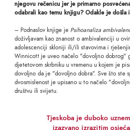
njegovu rečenicu jer je primarno posvećena 
odabrali kao temu knjigu? Odakle je došla 
– Podnaslov knjige je
Psihoanaliza ambivalenc
doživljavam kao znanost o ambivalenciji u o
adolescenciji skloniji ili/ili stavovima i rješenj
Winnicott je uveo načelo "dovoljno dobrog" 
djetetovom skrbniku u vremenu u kojem je pisa
dovoljno da je "dovoljno dobra". Sve što ste 
dvosmislenost je upisano u to načelo "dovoljn
društvu ili svijetu.
Tjeskoba je duboko uznemi
izazvano izrazitim osje