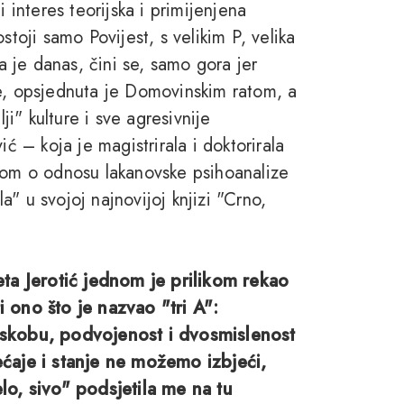
 interes teorijska i primijenjena
stoji samo Povijest, s velikim P, velika
ja je danas, čini se, samo gora jer
ve, opsjednuta je Domovinskim ratom, a
ji" kulture i sve agresivnije
ić – koja je magistrirala i doktorirala
ezom o odnosu lakanovske psihoanalize
la" u svojoj najnovijoj knjizi "Crno,
deta Jerotić jednom je prilikom rekao
i ono što je nazvao "tri A":
jeskobu, podvojenost i dvosmislenost
ećaje i stanje ne možemo izbjeći,
elo, sivo" podsjetila me na tu