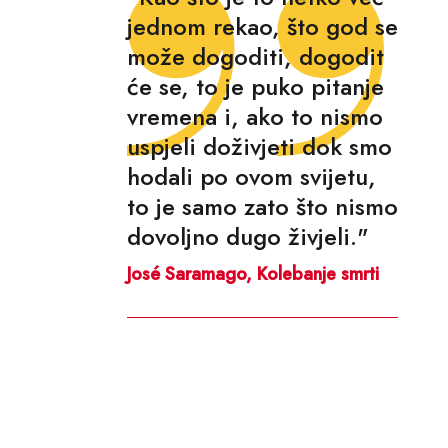
jednom rekao, što god se
može dogoditi, dogodit
će se, to je puko pitanje
vremena i, ako to nismo
uspjeli doživjeti dok smo
hodali po ovom svijetu,
to je samo zato što nismo
dovoljno dugo živjeli."
José Saramago, Kolebanje smrti