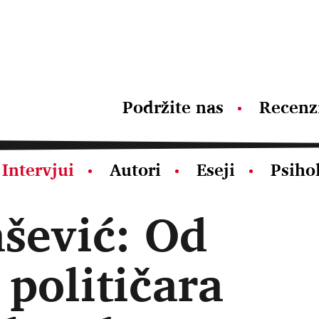
Podržite nas
Recenz
Intervjui
Autori
Eseji
Psiho
ašević: Od
 političara