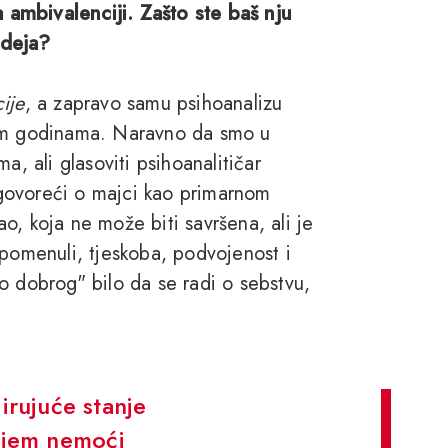
ambivalenciji. Zašto ste baš nju
ideja?
ije
, a zapravo samu psihoanalizu
vim godinama. Naravno da smo u
ima, ali glasoviti psihoanalitičar
govoreći o majci kao primarnom
o, koja ne može biti savršena, ali je
spomenuli, tjeskoba, podvojenost i
o dobrog" bilo da se radi o sebstvu,
rujuće stanje
ćajem nemoći