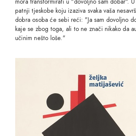
mora transformirati u "dovoljno sam dobar". U
patnji tjeskobe koju izaziva svaka vaša nesavr
dobra osoba će sebi reći: "Ja sam dovoljno do
kaje se zbog toga, ali to ne znači nikako da 
učinim nešto loše."