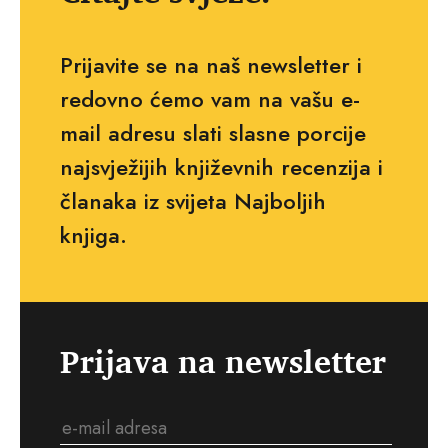
Prijavite se na naš newsletter i
redovno ćemo vam na vašu e-
mail adresu slati slasne porcije
najsvježijih književnih recenzija i
članaka iz svijeta Najboljih
knjiga.
Prijava na newsletter