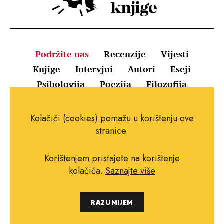
Podržite nas
Recenzije
Vijesti
Knjige
Intervjui
Autori
Eseji
Psihologija
Poezija
Filozofija
Uvjeti korištenja
Pravila o kolačićima
Kolačići (cookies) pomažu u korištenju ove
Pravila privatnosti
Impressum
Kontakt
stranice.
Korištenjem pristajete na korištenje
kolačića.
Saznajte više
Copyright © 2010.-2021. najboljeknjige.com.
RAZUMIJEM
Sva prava pridržana.