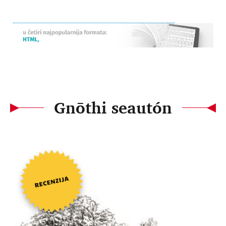
Gnōthi seautón