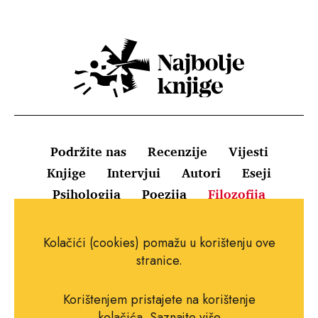
Podržite nas
Recenzije
Vijesti
Knjige
Intervjui
Autori
Eseji
Psihologija
Poezija
Filozofija
Uvjeti korištenja
Pravila o kolačićima
Kolačići (cookies) pomažu u korištenju ove
Pravila privatnosti
Impressum
Kontakt
stranice.
Korištenjem pristajete na korištenje
kolačića.
Saznajte više