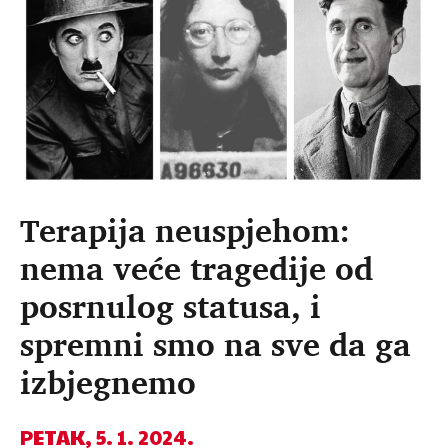
Terapija neuspjehom:
nema veće tragedije od
posrnulog statusa, i
spremni smo na sve da ga
izbjegnemo
PETAK, 5. 1. 2024.