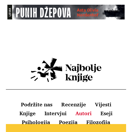
Podržite nas
Recenzije
Vijesti
Knjige
Intervjui
Autori
Eseji
Psihologija
Poezija
Filozofija