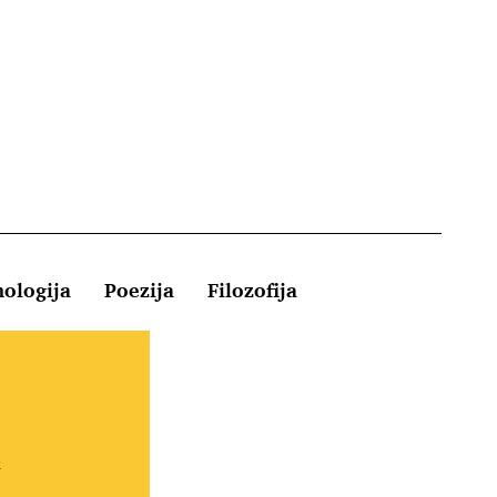
hologija
Poezija
Filozofija
Kontakt
e