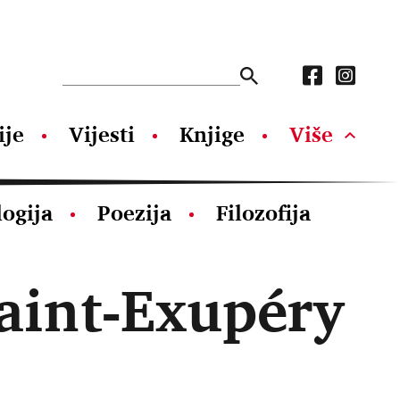
ije
Vijesti
Knjige
Više
logija
Poezija
Filozofija
aint-Exupéry