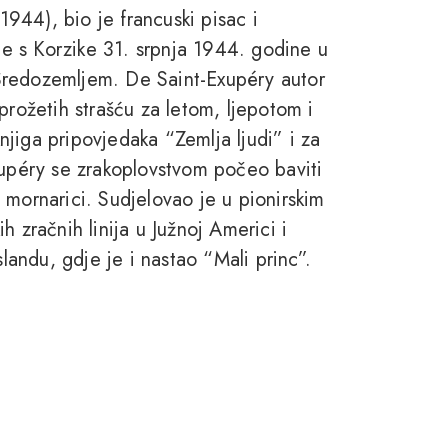
944), bio je francuski pisac i
 je s Korzike 31. srpnja 1944. godine u
Sredozemljem. De Saint-Exupéry autor
prožetih strašću za letom, ljepotom i
jiga pripovjedaka “Zemlja ljudi” i za
xupéry se zrakoplovstvom počeo baviti
 mornarici. Sudjelovao je u pionirskim
 zračnih linija u Južnoj Americi i
slandu, gdje je i nastao “Mali princ”.