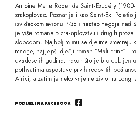
Antoine Marie Roger de Saint-Exupéry (1900-1
zrakoplovac. Poznat je i kao Saint-Ex. Poletio
izviđačkom avionu P-38 i nestao negdje nad 
je više romana o zrakoplovstvu i drugih proza 
slobodom. Najboljim mu se djelima smatraju kn
mnoge, najljepši dječji roman “Mali princ”. E
dvadesetih godina, nakon što je bio odbijen u
pothvatima uspostave prvih redovitih poštanskih
Africi, a zatim je neko vrijeme živio na Long I
PODIJELI NA FACEBOOK