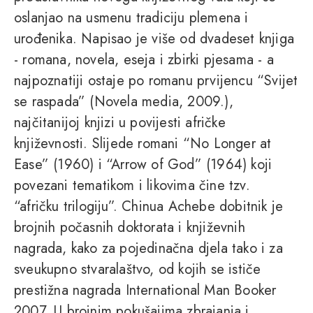
oslanjao na usmenu tradiciju plemena i
urođenika. Napisao je više od dvadeset knjiga
- romana, novela, eseja i zbirki pjesama - a
najpoznatiji ostaje po romanu prvijencu “Svijet
se raspada” (Novela media, 2009.),
najčitanijoj knjizi u povijesti afričke
književnosti. Slijede romani “No Longer at
Ease” (1960) i “Arrow of God” (1964) koji
povezani tematikom i likovima čine tzv.
“afričku trilogiju”. Chinua Achebe dobitnik je
brojnih počasnih doktorata i književnih
nagrada, kako za pojedinačna djela tako i za
sveukupno stvaralaštvo, od kojih se ističe
prestižna nagrada International Man Booker
2007. U brojnim pokušajima zbrajanja i