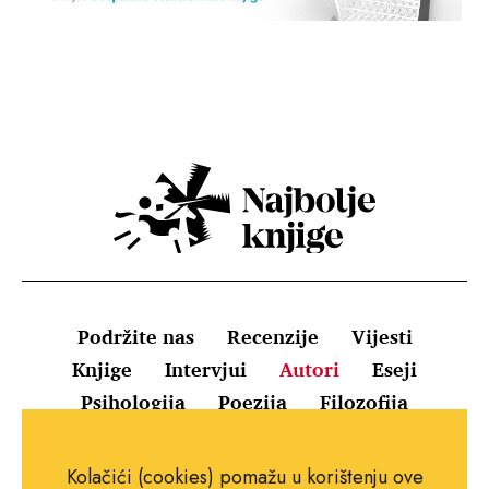
Podržite nas
Recenzije
Vijesti
Knjige
Intervjui
Autori
Eseji
Psihologija
Poezija
Filozofija
Uvjeti korištenja
Pravila o kolačićima
Kolačići (cookies) pomažu u korištenju ove