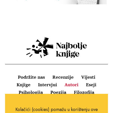
Podržite nas
Recenzije
Vijesti
Knjige
Intervjui
Autori
Eseji
Psihologija
Poezija
Filozofija
Uvjeti korištenja
Pravila o kolačićima
Kolačići (cookies) pomažu u korištenju ove