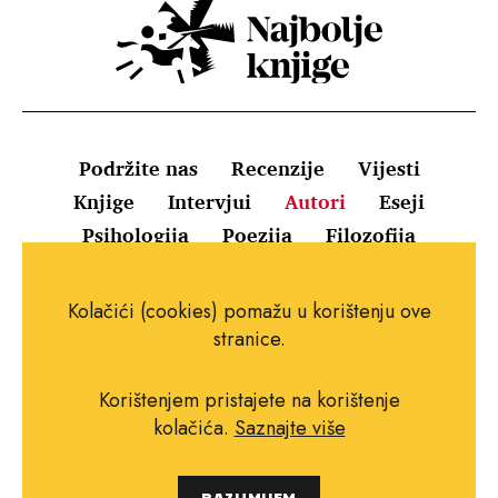
Podržite nas
Recenzije
Vijesti
Knjige
Intervjui
Autori
Eseji
Psihologija
Poezija
Filozofija
Uvjeti korištenja
Pravila o kolačićima
Kolačići (cookies) pomažu u korištenju ove
Pravila privatnosti
Impressum
Kontakt
stranice.
Korištenjem pristajete na korištenje
kolačića.
Saznajte više
Copyright © 2010.-2021. najboljeknjige.com.
RAZUMIJEM