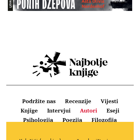
Podržite nas
Recenzije
Vijesti
Knjige
Intervjui
Autori
Eseji
Psihologija
Poezija
Filozofija