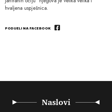
jantranih očiju” njegova je velika velika i
hvaljena uspješnica.
PODIJELI NA FACEBOOK
Naslovi