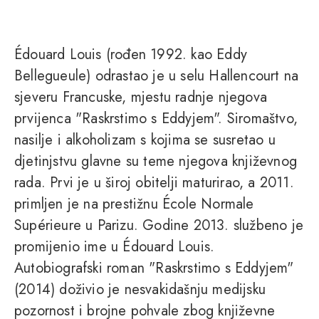
Édouard Louis (rođen 1992. kao Eddy
Bellegueule) odrastao je u selu Hallencourt na
sjeveru Francuske, mjestu radnje njegova
prvijenca "Raskrstimo s Eddyjem". Siromaštvo,
nasilje i alkoholizam s kojima se susretao u
djetinjstvu glavne su teme njegova književnog
rada. Prvi je u široj obitelji maturirao, a 2011.
primljen je na prestižnu École Normale
Supérieure u Parizu. Godine 2013. službeno je
promijenio ime u Édouard Louis.
Autobiografski roman "Raskrstimo s Eddyjem"
(2014) doživio je nesvakidašnju medijsku
pozornost i brojne pohvale zbog književne