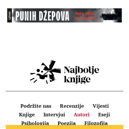
Podržite nas
Recenzije
Vijesti
Knjige
Intervjui
Autori
Eseji
Psihologija
Poezija
Filozofija