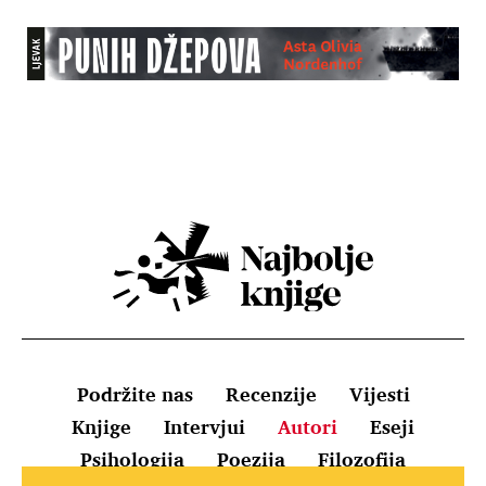
Podržite nas
Recenzije
Vijesti
Knjige
Intervjui
Autori
Eseji
Psihologija
Poezija
Filozofija