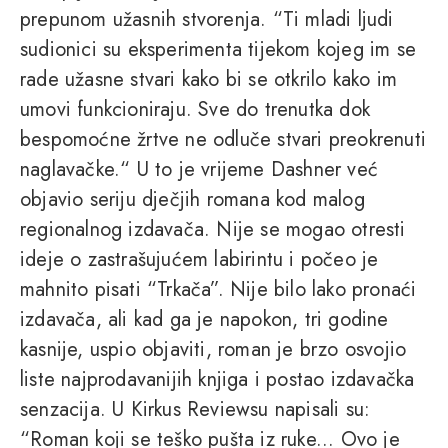
prepunom užasnih stvorenja. “Ti mladi ljudi
sudionici su eksperimenta tijekom kojeg im se
rade užasne stvari kako bi se otkrilo kako im
umovi funkcioniraju. Sve do trenutka dok
bespomoćne žrtve ne odluče stvari preokrenuti
naglavačke.“ U to je vrijeme Dashner već
objavio seriju dječjih romana kod malog
regionalnog izdavača. Nije se mogao otresti
ideje o zastrašujućem labirintu i počeo je
mahnito pisati “Trkača”. Nije bilo lako pronaći
izdavača, ali kad ga je napokon, tri godine
kasnije, uspio objaviti, roman je brzo osvojio
liste najprodavanijih knjiga i postao izdavačka
senzacija. U Kirkus Reviewsu napisali su:
“Roman koji se teško pušta iz ruke... Ovo je