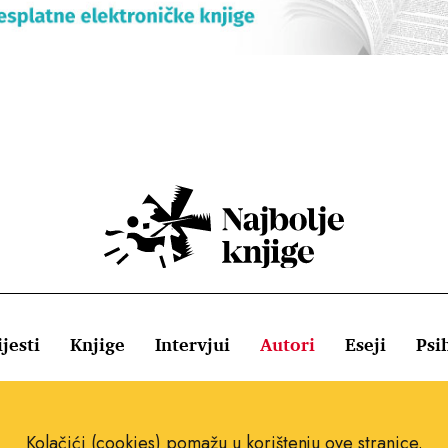
jesti
Knjige
Intervjui
Autori
Eseji
Psi
ištenja
Pravila o kolačićima
Pravila privatnosti
Impressum
Kolačići (cookies) pomažu u korištenju ove stranice.