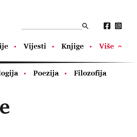
ije
Vijesti
Knjige
Više
logija
Poezija
Filozofija
e