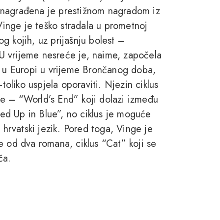
u” nagrađena je prestižnom nagradom iz
inge je teško stradala u prometnoj
g kojih, uz prijašnju bolest –
. U vrijeme nesreće je, naime, započela
a u Europi u vrijeme Brončanog doba,
toliko uspjela oporaviti. Njezin ciklus
vele – “World’s End” koji dolazi između
gled Up in Blue”, no ciklus je moguće
 hrvatski jezik. Pored toga, Vinge je
e od dva romana, ciklus “Cat” koji se
ča.