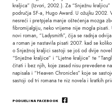
kraljica” (Izvori, 2002.). Za “Snježnu kraljic
područja SF-a, Hugo Award. U ožujku 2002. V
nesreći i pretpjela manje oštećenja mozga zbo
fibromijalgiju, neko vrijeme nije mogla pisati
novi roman, “Ladysmith”, čija se radnja odvij
a roman je nastavila pisati 2007. kad se koliko-
o Snježnoj kraljici sastoji se još od dvije no
“Snježne kraljice” i “Ljetne kraljice” te “Tan
čitati i bez njih, koje zasad nisu prevedene na
napisala i “Heaven Chronicles” koje se sastoj
sastoji od tri romana te niz novela i kratkih pri
PODIJELI NA FACEBOOK