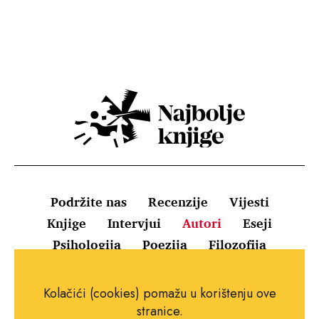
Podržite nas
Recenzije
Vijesti
Knjige
Intervjui
Autori
Eseji
Psihologija
Poezija
Filozofija
Uvjeti korištenja
Pravila o kolačićima
Kolačići (cookies) pomažu u korištenju ove
Pravila privatnosti
Impressum
Kontakt
stranice.