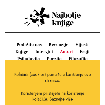
Podržite nas
Recenzije
Vijesti
Knjige
Intervjui
Autori
Eseji
Psihologija
Poezija
Filozofija
Uvjeti korištenja
Pravila o kolačićima
Kolačići (cookies) pomažu u korištenju ove
Pravila privatnosti
Impressum
Kontakt
stranice.
Korištenjem pristajete na korištenje
kolačića.
Saznajte više