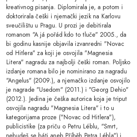
kreativnog pisanja. Diplomirala je, a potom i
doktorirala češki i njemački jezik na Karlovu
sveučilištu u Pragu. U prozi je debitirala
romanom "A já pořád kdo to tluče" 2005., da
bi godinu kasnije objavila izvanredni "Novac
od Hitlera" za koji je osvojila "Magnesia
Litera" nagradu za najbolji češki roman. Poljsko
izdanje romana bilo je nominirano za nagradu
"Angelus" (2009.), a njemačko izdanje osvojilo
je nagrade "Usedom" (2011.) i "Georg Dehio"
(2012.). Jedina je češka autorica koja je triput
osvojila nagradu "Magnesia Litera" i to u
kategorijama proze ("Novac od Hitlera"),
publicistike (za priču o Petru Léblu, "Smrt,
nebudeš se báti aneb Příběh Petra Lébla") i