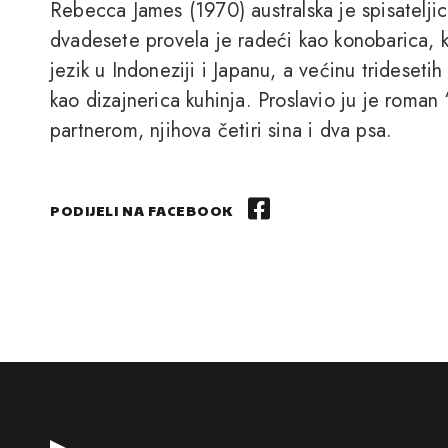
Rebecca James (1970) australska je spisatelj
dvadesete provela je radeći kao konobarica, 
jezik u Indoneziji i Japanu, a većinu tridesetih
kao dizajnerica kuhinja. Proslavio ju je roman “
partnerom, njihova četiri sina i dva psa.
PODIJELI NA FACEBOOK