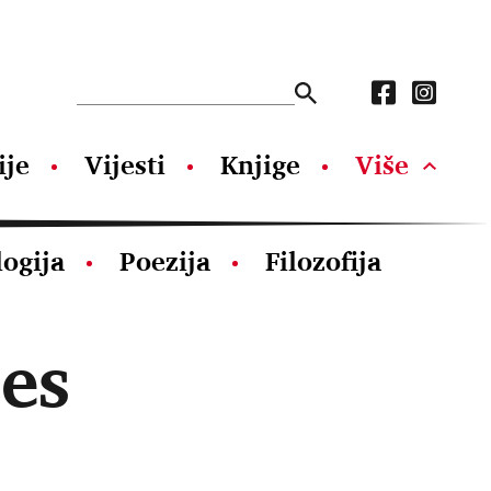
ije
Vijesti
Knjige
Više
logija
Poezija
Filozofija
es