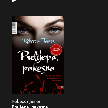
Rebecca James
Prelijepa, pakosna