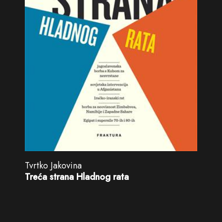
Tvrtko Jakovina
Treća strana Hladnog rata