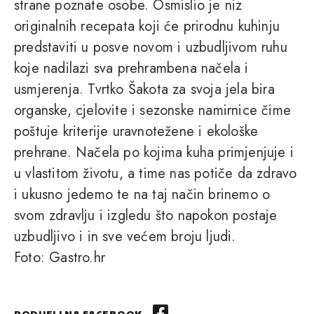
strane poznate osobe. Osmislio je niz
originalnih recepata koji će prirodnu kuhinju
predstaviti u posve novom i uzbudljivom ruhu
koje nadilazi sva prehrambena načela i
usmjerenja. Tvrtko Šakota za svoja jela bira
organske, cjelovite i sezonske namirnice čime
poštuje kriterije uravnotežene i ekološke
prehrane. Načela po kojima kuha primjenjuje i
u vlastitom životu, a time nas potiče da zdravo
i ukusno jedemo te na taj način brinemo o
svom zdravlju i izgledu što napokon postaje
uzbudljivo i in sve većem broju ljudi.
Foto: Gastro.hr
PODIJELI NA FACEBOOK