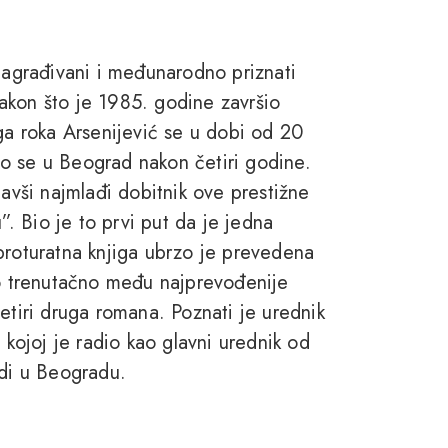
 nagrađivani i međunarodno priznati
 Nakon što je 1985. godine završio
oga roka Arsenijević se u dobi od 20
o se u Beograd nakon četiri godine.
vši najmlađi dobitnik ove prestižne
 Bio je to prvi put da je jedna
proturatna knjiga ubrzo je prevedena
vo trenutačno među najprevođenije
etiri druga romana. Poznati je urednik
 kojoj je radio kao glavni urednik od
adi u Beogradu.