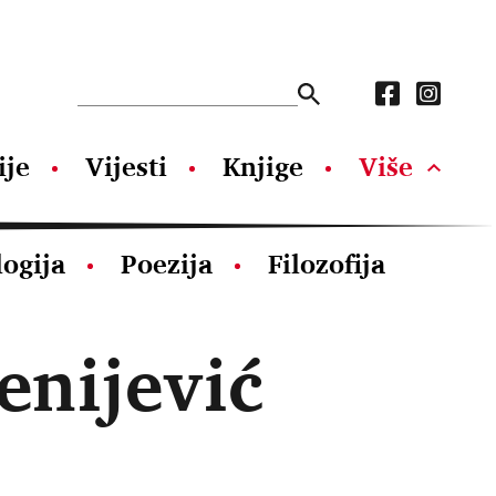
ije
Vijesti
Knjige
Više
logija
Poezija
Filozofija
enijević