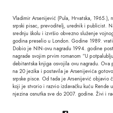
Vladimir Arsenijević (Pula, Hrvatska, 1965.),
srpski pisac, prevoditelj, urednik i publicist.
srednju školu i izvršio obvezno služenje vojn
godina preselio u London. Godine 1989. vrati
Dobio je NIN-ovu nagradu 1994. godine posta
nagrade svojim prvim romanom “U potpalublju”.
debitantska knjiga osvojila ovu nagradu. Ova 
na 20 jezika i postavila je Arsenijevića goto
srpske pisce. Od tada je Arsenijević objavio č
koji je stvorio i razvio izdavačku kuću Rende u
njezina osnutka sve do 2007. godine. Živi i r