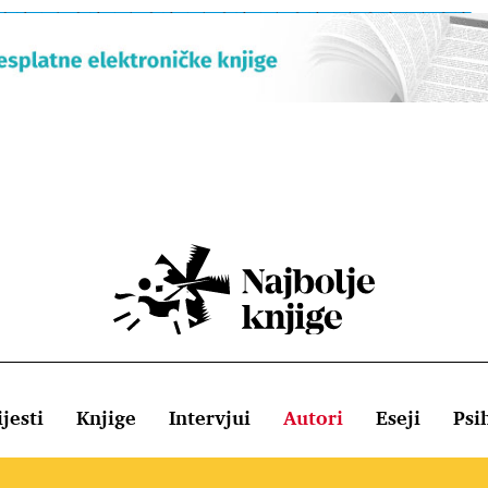
jesti
Knjige
Intervjui
Autori
Eseji
Psi
ištenja
Pravila o kolačićima
Pravila privatnosti
Impressum