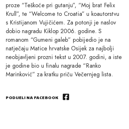
proze “Teškoće pri gutanju”, “Moj brat Felix
Krull”, te “Welcome to Croatia” u koautorstvu
s Kristijanom Vujičićem. Za potonji je naslov
dobio nagradu Kiklop 2006. godine. S
romanom “Gumeni galeb” pobijedio je na
natječaju Matice hrvatske Osijek za najbolji
neobjavljeni prozni tekst u 2007. godini, a iste
je godine bio u finalu nagrade “Ranko
Marinković” za kratku priču Večernjeg lista.
PODIJELI NA FACEBOOK