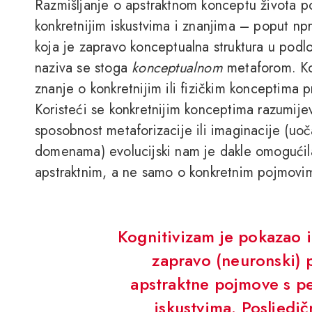
Razmišljanje o apstraktnom konceptu života p
konkretnijim iskustvima i znanjima – poput np
koja je zapravo konceptualna struktura u podlo
naziva se stoga
konceptualnom
metaforom. Ko
znanje o konkretnijim ili fizičkim konceptima 
Koristeći se konkretnijim konceptima razumij
sposobnost metaforizacije ili imaginacije (uoč
domenama) evolucijski nam je dakle omogućil
apstraktnim, a ne samo o konkretnim pojmovi
Kognitivizam je pokazao 
zapravo (neuronski) 
apstraktne pojmove s p
iskustvima. Posljedič