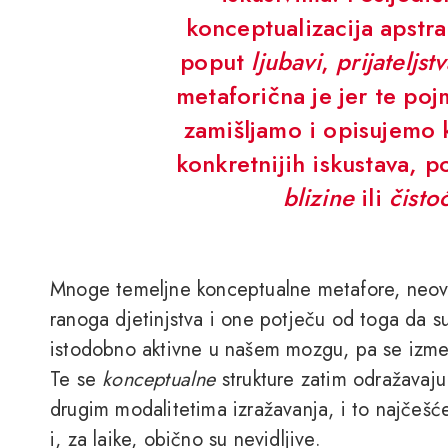
konceptualizacija apstra
poput
ljubavi
,
prijateljst
metaforična je jer te po
zamišljamo i opisujemo 
konkretnijih iskustava, 
blizine
ili
čisto
Mnoge temeljne konceptualne metafore, neovisn
ranoga djetinjstva i one potječu od toga da s
istodobno aktivne u našem mozgu, pa se izmeđ
Te se
konceptualne
strukture zatim odražavaju 
drugim modalitetima izražavanja, i to najčešć
i, za laike, obično su nevidljive.