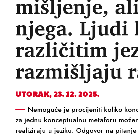
mišljenje, al
njega. Ljudi
različitim je
razmišljaju r
UTORAK, 23. 12. 2025.
Nemoguće je procijeniti koliko konc
za jednu konceptualnu metaforu možemo
realiziraju u jeziku. Odgovor na pitanje 