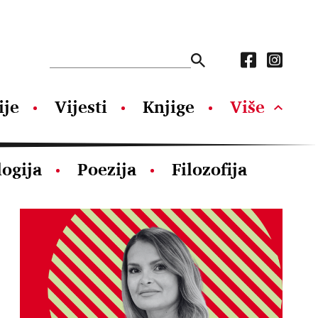
ije
Vijesti
Knjige
Više
logija
Poezija
Filozofija