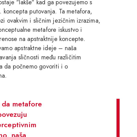
ostaje "lakše" kad ga povezujemo s
r. koncepta putovanja. Ta metafora,
zi ovakvim i sličnim jezičnim izrazima,
nceptualne metafore iskustvo i
prenose na apstraktnije koncepte.
evamo apstraktne ideje – naša
avanja sličnosti među različitim
a da počnemo govoriti i o
ma.
i da metafore
povezuju
erceptivnim
no, naša