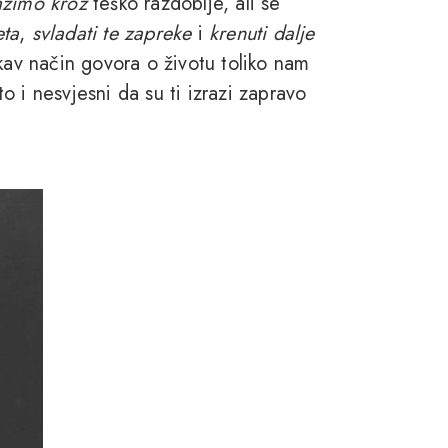
azimo kroz
teško razdoblje, ali se
eta
,
svladati te zapreke
i
krenuti dalje
kav način govora o životu toliko nam
 i nesvjesni da su ti izrazi zapravo