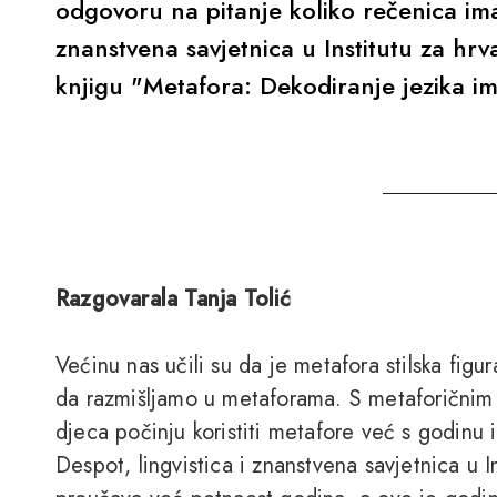
odgovoru na pitanje koliko rečenica ima n
znanstvena savjetnica u Institutu za hrva
knjigu "Metafora: Dekodiranje jezika im
Razgovarala Tanja Tolić
Većinu nas učili su da je metafora stilska figur
da razmišljamo u metaforama. S metaforičnim
djeca počinju koristiti metafore već s godinu i 
Despot, lingvistica i znanstvena savjetnica u In