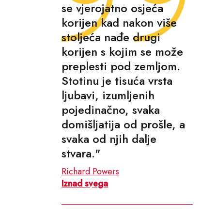
se vjerojatno osjeća
korijen kad nakon više
stoljeća nađe drugi
korijen s kojim se može
preplesti pod zemljom.
Stotinu je tisuća vrsta
ljubavi, izumljenih
pojedinačno, svaka
domišljatija od prošle, a
svaka od njih dalje
stvara."
Richard Powers
Iznad svega