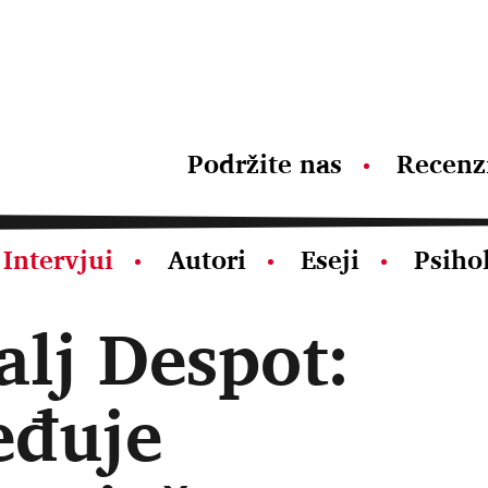
Podržite nas
Recenz
Intervjui
Autori
Eseji
Psiho
alj Despot:
eđuje