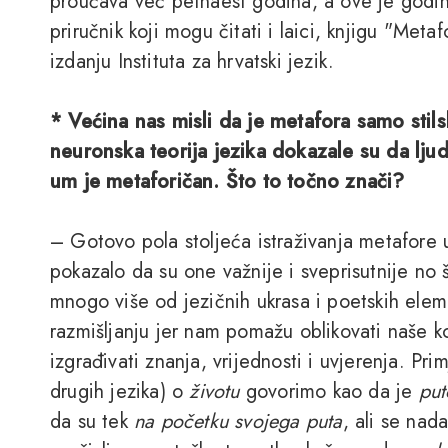
proučava već petnaest godina, a ove je godin
priručnik koji mogu čitati i laici, knjigu "Met
izdanju Instituta za hrvatski jezik.
* Većina nas misli da je metafora samo stilsk
neuronska teorija jezika dokazale su da ljud
um je metaforičan. Što to točno znači?
– Gotovo pola stoljeća istraživanja metafore u k
pokazalo da su one važnije i sveprisutnije no š
mnogo više od jezičnih ukrasa i poetskih elem
razmišljanju jer nam pomažu oblikovati naše ko
izgrađivati znanja, vrijednosti i uvjerenja. Pri
drugih jezika) o
životu
govorimo kao da je
put
da su tek
na početku svojega puta
, ali se na