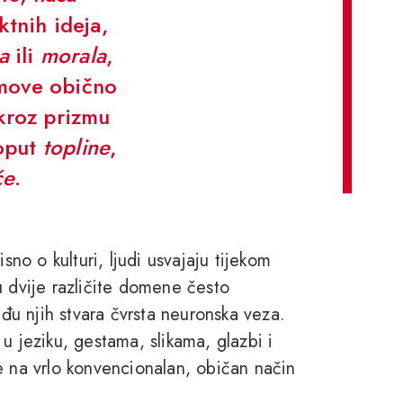
ktnih ideja,
va
ili
morala
,
jmove obično
kroz prizmu
poput
topline
,
će
.
o o kulturi, ljudi usvajaju tijekom
u dvije različite domene često
u njih stvara čvrsta neuronska veza.
u jeziku, gestama, slikama, glazbi i
e na vrlo konvencionalan, običan način