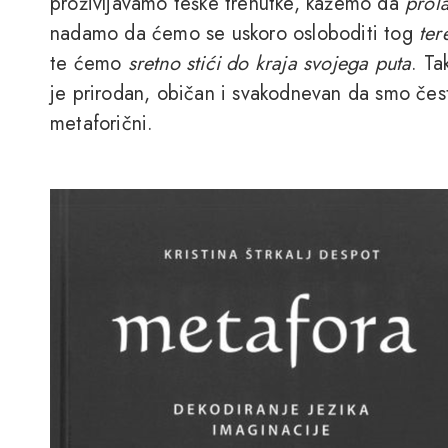
proživljavamo teške trenutke, kažemo da
prol
nadamo da ćemo se uskoro osloboditi tog
ter
te ćemo
sretno stići do kraja svojega puta
. Ta
je prirodan, običan i svakodnevan da smo često
metaforični.