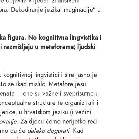
e objavila vrijedan znanstveni
afora: Dekodiranje jezika imaginacije" u
a figura. No kognitivna lingvistika i
i razmišljaju u metaforama; ljudski
ognitivnoj lingvistici i šire jasno je
to se ikad mislilo. Metafore jesu
enata – one su važne i sveprisutne u
nceptualne strukture te organizirati i
mjerice, u hrvatskom jeziku (i većini
ovanje
. Za djecu ćemo nerijetko reći
damo da će
daleko dogurati
. Kad