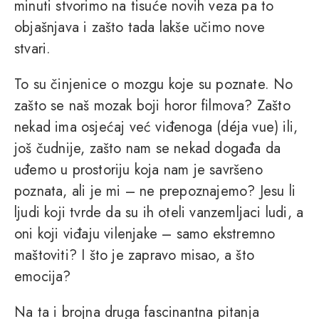
minuti stvorimo na tisuće novih veza pa to
objašnjava i zašto tada lakše učimo nove
stvari.
To su činjenice o mozgu koje su poznate. No
zašto se naš mozak boji horor filmova? Zašto
nekad ima osjećaj već viđenoga (déja vue) ili,
još čudnije, zašto nam se nekad događa da
uđemo u prostoriju koja nam je savršeno
poznata, ali je mi – ne prepoznajemo? Jesu li
ljudi koji tvrde da su ih oteli vanzemljaci ludi, a
oni koji viđaju vilenjake – samo ekstremno
maštoviti? I što je zapravo misao, a što
emocija?
Na ta i brojna druga fascinantna pitanja