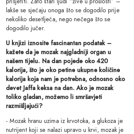
prisjetiti. Zato stari ljudi “žive u prošlosti” –
lakše se sjećaju onoga što se dogodilo prije
nekoliko desetljeća, nego nečega što se
dogodilo jučer.
U knjizi iznosite fascinantan podatak –
kažete da je mozak najgladniji organ u
našem tijelu. Na dan pojede oko 420
kalorija, što je oko petine ukupne količine
kalorija koja nam je potrebna, odnosno oko
devet Jaffa keksa na dan. Ako je mozak
toliko gladan, možemo li smršavjeti
razmišljajući?
- Mozak hranu uzima iz krvotoka, a glukoza je
nutrijent koji se nalazi upravo u krvi, mozak je