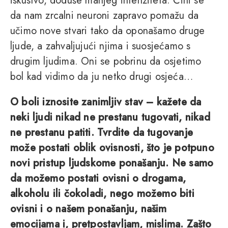
iskustvo, doduše manjeg intenziteta. Čini se
da nam zrcalni neuroni zapravo pomažu da
učimo nove stvari tako da oponašamo druge
ljude, a zahvaljujući njima i suosjećamo s
drugim ljudima. Oni se pobrinu da osjetimo
bol kad vidimo da ju netko drugi osjeća…
O boli iznosite zanimljiv stav – kažete da
neki ljudi nikad ne prestanu tugovati, nikad
ne prestanu patiti. Tvrdite da tugovanje
može postati oblik ovisnosti, što je potpuno
novi pristup ljudskome ponašanju. Ne samo
da možemo postati ovisni o drogama,
alkoholu ili čokoladi, nego možemo biti
ovisni i o našem ponašanju, našim
emocijama i, pretpostavljam, mislima. Zašto