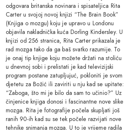
odgovara britanska novinara i spisateljica Rita
Carter u svojoj novoj knjizi “The Brain Book”
(Knjiga o mozgu) koju je upravo u Londonu
objavila nakladnička kuća Dorling Kindersley. U
knjizi od 256 stranica, Rita Carter prikazala je
rad mozga tako da ga baš svatko razumije. To
je onaj tip knjige koju možete držati na stoliću
u dnevnoj sobi i prelistati je kad televizijski
program postane zatupljujuć, pokloniti je svom
djetetu za Božić ili zaviriti u nju kad se upitate:
“Zaboga, što mi je bilo da sam to učinio?” Uz
činjenice knjiga donosi i fascinantne nove slike
mozga. Rita je fotografije počela skupljati još
ranih 90-ih kad su se tek počele razvijati nove
tehnike snimanja mozga. U to je vrijeme radila