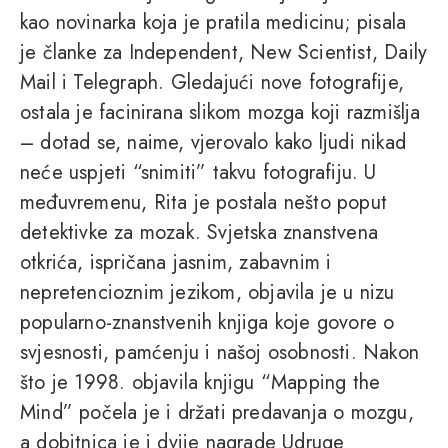
kao novinarka koja je pratila medicinu; pisala
je članke za Independent, New Scientist, Daily
Mail i Telegraph. Gledajući nove fotografije,
ostala je facinirana slikom mozga koji razmišlja
– dotad se, naime, vjerovalo kako ljudi nikad
neće uspjeti “snimiti” takvu fotografiju. U
međuvremenu, Rita je postala nešto poput
detektivke za mozak. Svjetska znanstvena
otkrića, ispričana jasnim, zabavnim i
nepretencioznim jezikom, objavila je u nizu
popularno-znanstvenih knjiga koje govore o
svjesnosti, pamćenju i našoj osobnosti. Nakon
što je 1998. objavila knjigu “Mapping the
Mind” počela je i držati predavanja o mozgu,
a dobitnica je i dvije nagrade Udruge