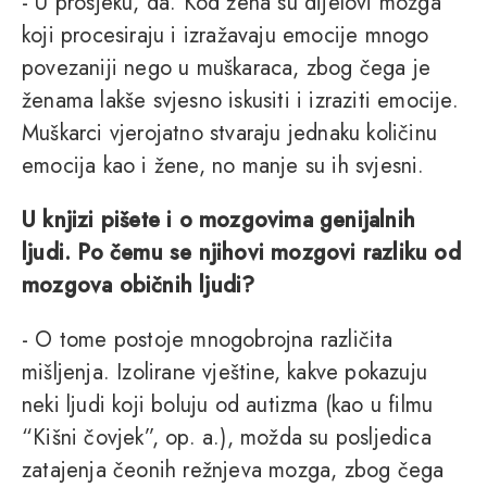
- U prosjeku, da. Kod žena su dijelovi mozga
koji procesiraju i izražavaju emocije mnogo
povezaniji nego u muškaraca, zbog čega je
ženama lakše svjesno iskusiti i izraziti emocije.
Muškarci vjerojatno stvaraju jednaku količinu
emocija kao i žene, no manje su ih svjesni.
U knjizi pišete i o mozgovima genijalnih
ljudi. Po čemu se njihovi mozgovi razliku od
mozgova običnih ljudi?
- O tome postoje mnogobrojna različita
mišljenja. Izolirane vještine, kakve pokazuju
neki ljudi koji boluju od autizma (kao u filmu
“Kišni čovjek”, op. a.), možda su posljedica
zatajenja čeonih režnjeva mozga, zbog čega