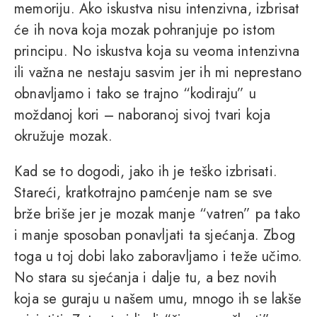
memoriju. Ako iskustva nisu intenzivna, izbrisat
će ih nova koja mozak pohranjuje po istom
principu. No iskustva koja su veoma intenzivna
ili važna ne nestaju sasvim jer ih mi neprestano
obnavljamo i tako se trajno “kodiraju” u
moždanoj kori – naboranoj sivoj tvari koja
okružuje mozak.
Kad se to dogodi, jako ih je teško izbrisati.
Stareći, kratkotrajno pamćenje nam se sve
brže briše jer je mozak manje “vatren” pa tako
i manje sposoban ponavljati ta sjećanja. Zbog
toga u toj dobi lako zaboravljamo i teže učimo.
No stara su sjećanja i dalje tu, a bez novih
koja se guraju u našem umu, mnogo ih se lakše