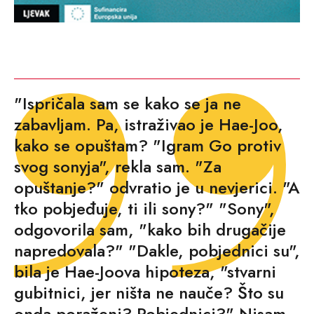
"Ispričala sam se kako se ja ne
zabavljam. Pa, istraživao je Hae-Joo,
kako se opuštam? "Igram Go protiv
svog sonyja", rekla sam. "Za
opuštanje?" odvratio je u nevjerici. "A
tko pobjeđuje, ti ili sony?" "Sony",
odgovorila sam, "kako bih drugačije
napredovala?" "Dakle, pobjednici su",
bila je Hae-Joova hipoteza, "stvarni
gubitnici, jer ništa ne nauče? Što su
onda poraženi? Pobjednici?" Nisam