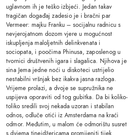
uglavnom ih je teško izbjeći. Jedan takav
tragičan događaj zadesio je i bračni par
Vermeer: majku Franku – socijalnu radnicu s
nevjerojatnom dozom vjere u mogućnost
iskupljenja maloljetnih delinkvenata i
sociopata, i poočima Phinusa, zaposlenog u
tvornici društvenih igara i slagalica. Njihova je
sina Jema jedne noći u diskoteci ustrijelio
nestabilni vršnjak bez ikakva jasna razloga.
Vrijeme prolazi, a dvoje se supružnika ne
uspijeva oporaviti od tog gubitka. Da bi koliko-
toliko sredili svoj nekada uzoran i stabilan
odnos, odluče otići iz Amsterdama na kraći
odmor. Međutim, u malom će odmorištu susret
s dvjema tinejdžericama promijeniti tijek