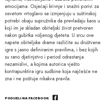
emocijama. Osjećaji krivnje i snažni porivi za
osvetom vrtoglavo se izmjenjuju u suštinskoj
potrebi obaju supružnika da prevladaju kaos u
koji im je skladan obiteljski život pretvoren
nakon gubitka voljenog djeteta. U srcu ove
napete obiteljske drame različite su društvene
igre s jasno definiranim pravilima, i bez kojih
su rano djetinjstvo i period odrastanja
nezamislivi, a kojima autorica vješto
kontrapunktira igru sudbine koja najčešće ne
zna i ne poštuje nikakva pravila.
PODIJELI NA FACEBOOK