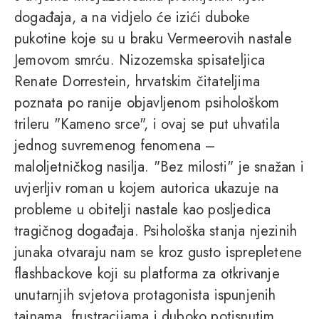
događaja, a na vidjelo će izići duboke
pukotine koje su u braku Vermeerovih nastale
Jemovom smrću. Nizozemska spisateljica
Renate Dorrestein, hrvatskim čitateljima
poznata po ranije objavljenom psihološkom
trileru "Kameno srce", i ovaj se put uhvatila
jednog suvremenog fenomena –
maloljetničkog nasilja. "Bez milosti" je snažan i
uvjerljiv roman u kojem autorica ukazuje na
probleme u obitelji nastale kao posljedica
tragičnog događaja. Psihološka stanja njezinih
junaka otvaraju nam se kroz gusto isprepletene
flashbackove koji su platforma za otkrivanje
unutarnjih svjetova protagonista ispunjenih
tajnama, frustracijama i duboko potisnutim