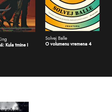
Solvej Balle
King
O volumenu vremena 4
š: Kula tmine I