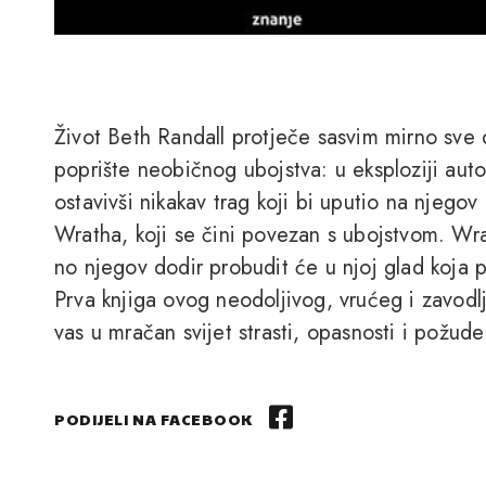
Život Beth Randall protječe sasvim mirno sve
poprište neobičnog ubojstva: u eksploziji au
ostavivši nikakav trag koji bi uputio na njego
Wratha, koji se čini povezan s ubojstvom. Wrat
no njegov dodir probudit će u njoj glad koja pr
Prva knjiga ovog neodoljivog, vrućeg i zavodl
vas u mračan svijet strasti, opasnosti i požude
PODIJELI NA FACEBOOK