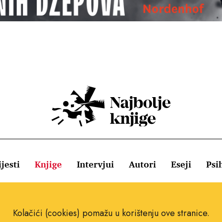
jesti
Knjige
Intervjui
Autori
Eseji
Psi
ištenja
Pravila o kolačićima
Pravila privatnosti
Impressum
Kolačići (cookies) pomažu u korištenju ove stranice.