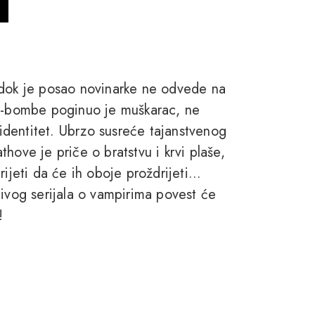
 dok je posao novinarke ne odvede na
to-bombe poginuo je muškarac, ne
v identitet. Ubrzo susreće tajanstvenog
hove je priče o bratstvu i krvi plaše,
ijeti da će ih oboje proždrijeti...
jivog serijala o vampirima povest će
!