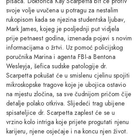
pisaca. Doktorica Kay Scarpetta bit će protiv
svoje volje uvučena u potragu za nestalim
rukopisom kada se njezina studentska ljubav,
Mark James, kojeg je posljednji put vidjela
prije petnaest godina, iznenada pojavi s novim
informacijama o žrtvi. Uz pomoć policijskog
poručnika Marina i agenta FBI-a Bentona
Wesleyja, šefica sudske patologije dr.
Scarpetta pokušat će u smislenu cjelinu spojiti
mikroskopske tragove koje je ubojica ostavio
na mjestu zločina, sa sve čudnijom pričom čije
detalje polako otkriva. Slijedeći trag ubijene
spisateljice dr. Scarpetta zaplest će se u
vrzino kolo intriga koje prijete progutati njenu
karijeru, njene osjećaje i na koncu njen život.