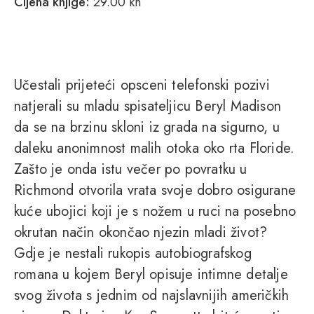
Cijena knjige:
29.00 kn
Učestali prijeteći opsceni telefonski pozivi
natjerali su mladu spisateljicu Beryl Madison
da se na brzinu skloni iz grada na sigurno, u
daleku anonimnost malih otoka oko rta Floride.
Zašto je onda istu večer po povratku u
Richmond otvorila vrata svoje dobro osigurane
kuće ubojici koji je s nožem u ruci na posebno
okrutan način okončao njezin mladi život?
Gdje je nestali rukopis autobiografskog
romana u kojem Beryl opisuje intimne detalje
svog života s jednim od najslavnijih američkih