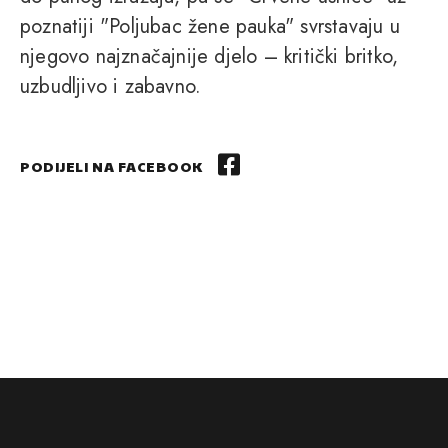
poznatiji "Poljubac žene pauka" svrstavaju u
njegovo najznačajnije djelo – kritički britko,
uzbudljivo i zabavno.
PODIJELI NA FACEBOOK