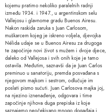
kojemu pratimo nekoliko paralelnih radnji
između 1934. i 1947., u argentinskom selu
Vallejosu i glavnome gradu Buenos Airesu.
Nakon raskida zaruka s Juan Carlosom,
muškarcem kojeg je iskreno voljela, djevojka
Nélida udaje se u Buenos Airesu za drugoga
te započinje novi život s mužem i dvoje djece,
daleko od Vallejosa i svih onih koje je tamo
ostavila. Međutim, saznavši da je Juan Carlos
preminuo u sanatoriju, premda posvađana s
njegovom majkom i sestrom, odlučuje im
poslati pismo sućuti. Juan Carlosova majka joj,
na njezino iznenađenje, odgovara i time
započinje njihova duga prepiska iz koje
saznajemo neočekivano mnogo događaja i