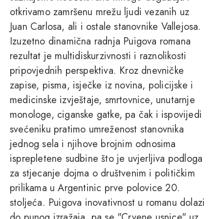
otkrivamo zamršenu mrežu ljudi vezanih uz
Juan Carlosa, ali i ostale stanovnike Vallejosa.
Izuzetno dinamična radnja Puigova romana
rezultat je multidiskurzivnosti i raznolikosti
pripovjednih perspektiva. Kroz dnevničke
zapise, pisma, isječke iz novina, policijske i
medicinske izvještaje, smrtovnice, unutarnje
monologe, ciganske gatke, pa čak i ispovijedi
svećeniku pratimo umreženost stanovnika
jednog sela i njihove brojnim odnosima
isprepletene sudbine što je uvjerljiva podloga
za stjecanje dojma o društvenim i političkim
prilikama u Argentinic prve polovice 20.
stoljeća. Puigova inovativnost u romanu dolazi
do punog izražaja, pa se "Crvene usnice" uz