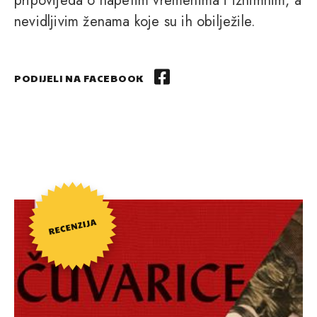
pripovijeda o napetim vremenima i iznimnim, a
nevidljivim ženama koje su ih obilježile.
PODIJELI NA FACEBOOK