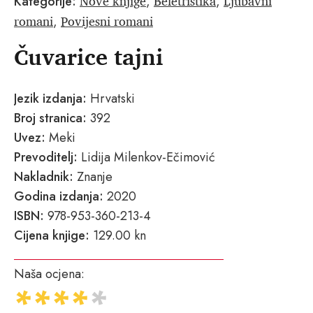
Nove knjige
Beletristika
Ljubavni
Kategorije:
,
,
romani
Povijesni romani
,
Čuvarice tajni
Jezik izdanja:
Hrvatski
Broj stranica:
392
Uvez:
Meki
Prevoditelj:
Lidija Milenkov-Ečimović
Nakladnik:
Znanje
Godina izdanja:
2020
ISBN:
978-953-360-213-4
Cijena knjige:
129.00 kn
Naša ocjena: