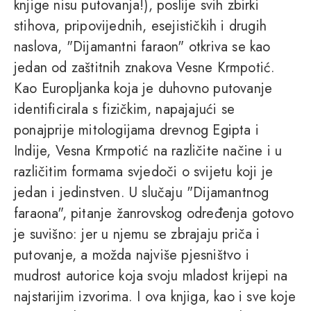
knjige nisu putovanja!), poslije svih zbirki
stihova, pripovijednih, esejističkih i drugih
naslova, "Dijamantni faraon" otkriva se kao
jedan od zaštitnih znakova Vesne Krmpotić.
Kao Europljanka koja je duhovno putovanje
identificirala s fizičkim, napajajući se
ponajprije mitologijama drevnog Egipta i
Indije, Vesna Krmpotić na različite načine i u
različitim formama svjedoči o svijetu koji je
jedan i jedinstven. U slučaju "Dijamantnog
faraona", pitanje žanrovskog određenja gotovo
je suvišno: jer u njemu se zbrajaju priča i
putovanje, a možda najviše pjesništvo i
mudrost autorice koja svoju mladost krijepi na
najstarijim izvorima. I ova knjiga, kao i sve koje