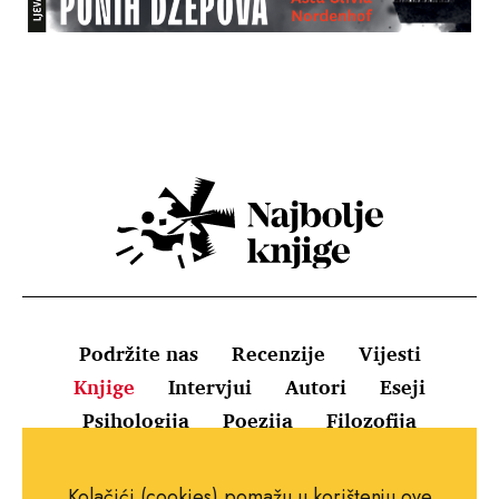
Podržite nas
Recenzije
Vijesti
Knjige
Intervjui
Autori
Eseji
Psihologija
Poezija
Filozofija
Uvjeti korištenja
Pravila o kolačićima
Kolačići (cookies) pomažu u korištenju ove