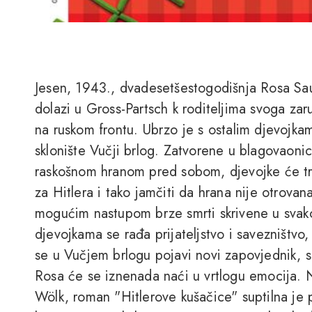
Jesen, 1943., dvadesetšestogodišnja Rosa Sa
dolazi u Gross-Partsch k roditeljima svoga zar
na ruskom frontu. Ubrzo je s ostalim djevojka
sklonište Vučji brlog. Zatvorene u blagovaon
raskošnom hranom pred sobom, djevojke će tr
za Hitlera i tako jamčiti da hrana nije otrovan
mogućim nastupom brze smrti skrivene u sva
djevojkama se rađa prijateljstvo i savezništvo, 
se u Vučjem brlogu pojavi novi zapovjednik, s
Rosa će se iznenada naći u vrtlogu emocija.
Wölk, roman "Hitlerove kušačice" suptilna je p