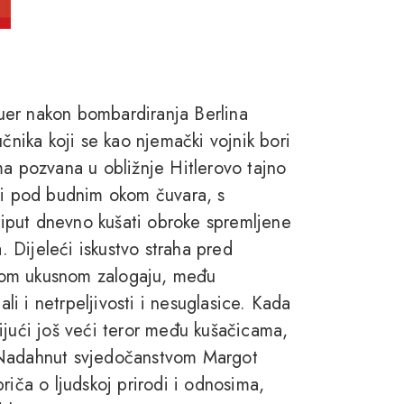
uer nakon bombardiranja Berlina
učnika koji se kao njemački vojnik bori
ma pozvana u obližnje Hitlerovo tajno
ici pod budnim okom čuvara, s
iput dnevno kušati obroke spremljene
a. Dijeleći iskustvo straha pred
kom ukusnom zalogaju, među
ali i netrpeljivosti i nesuglasice. Kada
ijući još veći teror među kušačicama,
 Nadahnut svjedočanstvom Margot
riča o ljudskoj prirodi i odnosima,