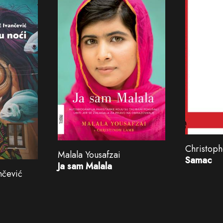
Christop
Malala Yousafzai
Samac
Ja sam Malala
nčević