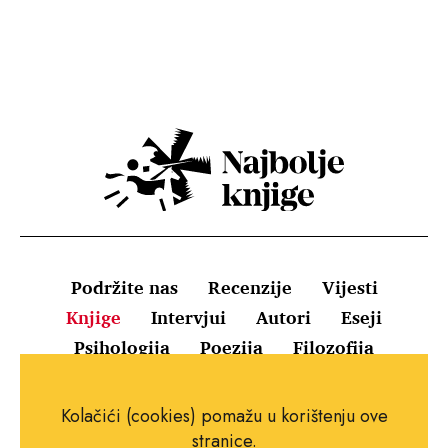
Podržite nas
Recenzije
Vijesti
Knjige
Intervjui
Autori
Eseji
Psihologija
Poezija
Filozofija
Uvjeti korištenja
Pravila o kolačićima
Kolačići (cookies) pomažu u korištenju ove
Pravila privatnosti
Impressum
Kontakt
stranice.