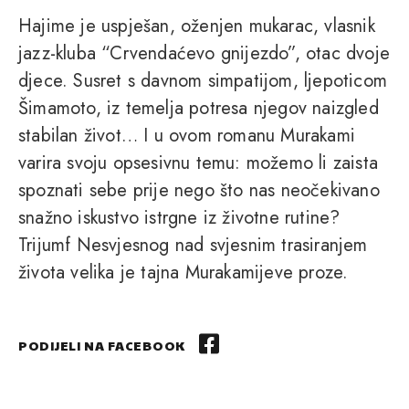
Hajime je uspješan, oženjen mukarac, vlasnik
jazz-kluba “Crvendaćevo gnijezdo”, otac dvoje
djece. Susret s davnom simpatijom, ljepoticom
Šimamoto, iz temelja potresa njegov naizgled
stabilan život… I u ovom romanu Murakami
varira svoju opsesivnu temu: možemo li zaista
spoznati sebe prije nego što nas neočekivano
snažno iskustvo istrgne iz životne rutine?
Trijumf Nesvjesnog nad svjesnim trasiranjem
života velika je tajna Murakamijeve proze.
PODIJELI NA FACEBOOK