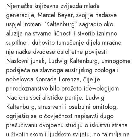
Njemačka književna zvijezda mlađe
generacije, Marcel Beyer, svoj je nadasve
uspjeli roman “Kaltenburg” sagradio oko
aluzija na stvarne ličnosti i stvorio iznimno
suptilno i duhovito tumačenje dijela mračne
njemačke dvadesetostoljetne povijesti.
Naslovni junak, Ludwig Kaltenburg, umnogome
podsjeća na slavnoga austrijskog zoologa i
nobelovca Konrada Lorenza, čije je
prirodoznanstvo bilo prožeto ide¬ologijom
Nacionalsocijalističke partije. Ludwig
Kaltenburg, strastveni i osebujni ornitolog,
ogriješio se o čovječnost napisavši dugo
prešućivanu dvojbenu studiju o iskustvu straha
u životinjskom i ljudskom svijetu, no ta mrlja na