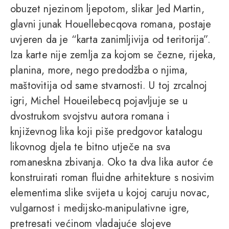
obuzet njezinom ljepotom, slikar Jed Martin,
glavni junak Houellebecqova romana, postaje
uvjeren da je “karta zanimljivija od teritorija”.
Iza karte nije zemlja za kojom se čezne, rijeka,
planina, more, nego predodžba o njima,
maštovitija od same stvarnosti. U toj zrcalnoj
igri, Michel Houeilebecq pojavljuje se u
dvostrukom svojstvu autora romana i
književnog lika koji piše predgovor katalogu
likovnog djela te bitno utječe na sva
romaneskna zbivanja. Oko ta dva lika autor će
konstruirati roman fluidne arhitekture s nosivim
elementima slike svijeta u kojoj caruju novac,
vulgarnost i medijsko-manipulativne igre,
pretresati većinom vladajuće slojeve