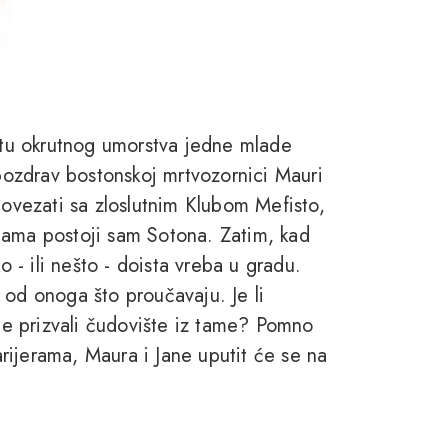
estu okrutnog umorstva jedne mlade
 pozdrav bostonskoj mrtvozornici Mauri
u povezati sa zloslutnim Klubom Mefisto,
nama postoji sam Sotona. Zatim, kad
o - ili nešto - doista vreba u gradu.
 od onoga što proučavaju. Je li
ice prizvali čudovište iz tame? Pomno
karijerama, Maura i Jane uputit će se na