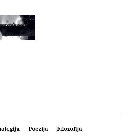
hologija
Poezija
Filozofija