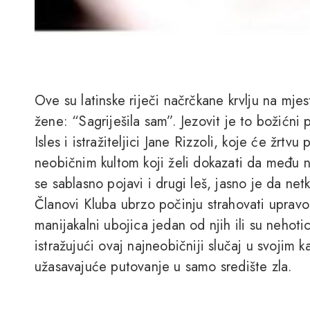
Ove su latinske riječi načrčkane krvlju na mj
žene: “Sagriješila sam”. Jezovit je to božićni
Isles i istražiteljici Jane Rizzoli, koje će žrtv
neobičnim kultom koji želi dokazati da među 
se sablasno pojavi i drugi leš, jasno je da netk
Članovi Kluba ubrzo počinju strahovati upravo
manijakalni ubojica jedan od njih ili su nehot
istražujući ovaj najneobičniji slučaj u svojim 
užasavajuće putovanje u samo središte zla.