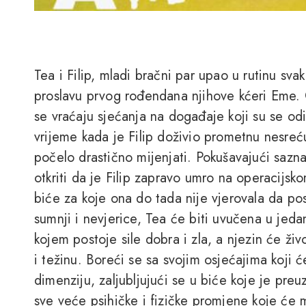
Tea i Filip, mladi bračni par upao u rutinu sv
proslavu prvog rođendana njihove kćeri Eme. O
se vraćaju sjećanja na događaje koji su se odi
vrijeme kada je Filip doživio prometnu nesre
počelo drastično mijenjati. Pokušavajući sazn
otkriti da je Filip zapravo umro na operacijsko
biće za koje ona do tada nije vjerovala da pos
sumnji i nevjerice, Tea će biti uvučena u jedan
kojem postoje sile dobra i zla, a njezin će ži
i težinu. Boreći se sa svojim osjećajima koji
dimenziju, zaljubljujući se u biće koje je preuz
sve veće psihičke i fizičke promjene koje će 