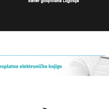
Batler gospodina Lugosija