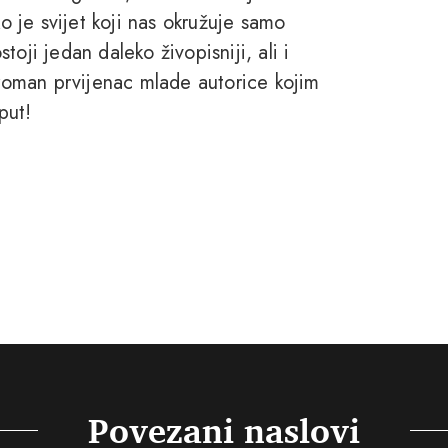
ko je svijet koji nas okružuje samo
oji jedan daleko živopisniji, ali i
 roman prvijenac mlade autorice kojim
put!
Povezani naslovi