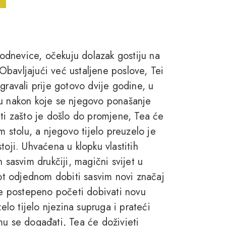
akodnevice, očekuju dolazak gostiju na
bavljajući već ustaljene poslove, Tei
gravali prije gotovo dvije godine, u
ću nakon koje se njegovo ponašanje
ati zašto je došlo do promjene, Tea će
m stolu, a njegovo tijelo preuzelo je
toji. Uhvaćena u klopku vlastitih
 sasvim drukčiji, magični svijet u
vot odjednom dobiti sasvim novi značaj
 će postepeno početi dobivati novu
elo tijelo njezina supruga i prateći
mu se događati, Tea će doživjeti