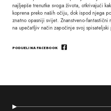
najljepše trenutke svoga života, otkrivajući ka
koprena preko naših očiju, dok ispod njega post
znatno opasniji svijet. Znanstveno-fantastični
na upečatljiv način započinje svoj spisateljski 
PODIJELI NA FACEBOOK