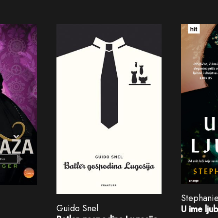
Stephanie
Guido Snel
U ime lju