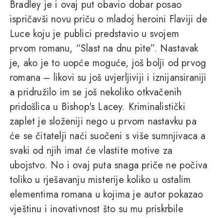
Bradley je i ovaj put obavio dobar posao
ispričavši novu priču o mladoj heroini Flaviji de
Luce koju je publici predstavio u svojem
prvom romanu, “Slast na dnu pite”. Nastavak
je, ako je to uopće moguće, još bolji od prvog
romana – likovi su još uvjerljiviji i iznijansiraniji
a pridružilo im se još nekoliko otkvačenih
pridošlica u Bishop's Lacey. Kriminalistički
zaplet je složeniji nego u prvom nastavku pa
će se čitatelji naći suočeni s više sumnjivaca a
svaki od njih imat će vlastite motive za
ubojstvo. No i ovaj puta snaga priče ne počiva
toliko u rješavanju misterije koliko u ostalim
elementima romana u kojima je autor pokazao
vještinu i inovativnost što su mu priskrbile