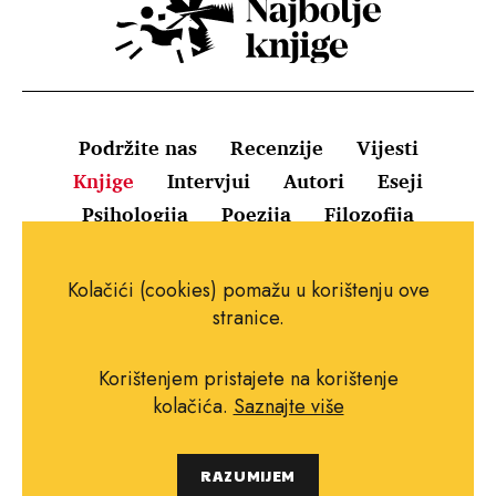
Podržite nas
Recenzije
Vijesti
Knjige
Intervjui
Autori
Eseji
Psihologija
Poezija
Filozofija
Uvjeti korištenja
Pravila o kolačićima
Kolačići (cookies) pomažu u korištenju ove
Pravila privatnosti
Impressum
Kontakt
stranice.
Korištenjem pristajete na korištenje
kolačića.
Saznajte više
Copyright © 2010.-2021. najboljeknjige.com.
RAZUMIJEM
Sva prava pridržana.