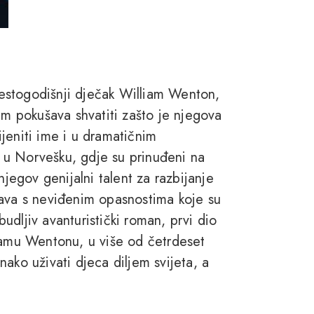
naestogodišnji dječak William Wenton,
am pokušava shvatiti zašto je njegova
jeniti ime i u dramatičnim
 u Norvešku, gdje su prinuđeni na
njegov genijalni talent za razbijanje
čava s neviđenim opasnostima koje su
dljiv avanturistički roman, prvi dio
liamu Wentonu, u više od četrdeset
ako uživati djeca diljem svijeta, a