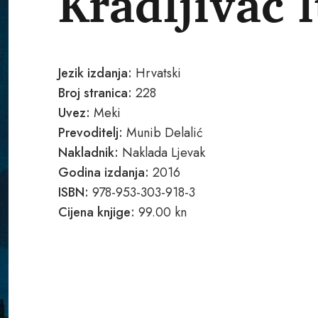
Kradljivac l
Jezik izdanja:
Hrvatski
Broj stranica:
228
Uvez:
Meki
Prevoditelj:
Munib Delalić
Nakladnik:
Naklada Ljevak
Godina izdanja:
2016
ISBN:
978-953-303-918-3
Cijena knjige:
99.00 kn