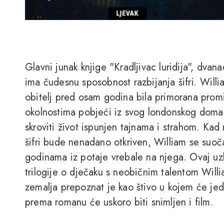
Glavni junak knjige "Kradljivac luridija", dva
ima čudesnu sposobnost razbijanja šifri. Willi
obitelj pred osam godina bila primorana promi
okolnostima pobjeći iz svog londonskog doma
skroviti život ispunjen tajnama i strahom. Kad 
šifri bude nenadano otkriven, William se suo
godinama iz potaje vrebale na njega. Ovaj uzbu
trilogije o dječaku s neobičnim talentom Wil
zemalja prepoznat je kao štivo u kojem će jedn
prema romanu će uskoro biti snimljen i film.