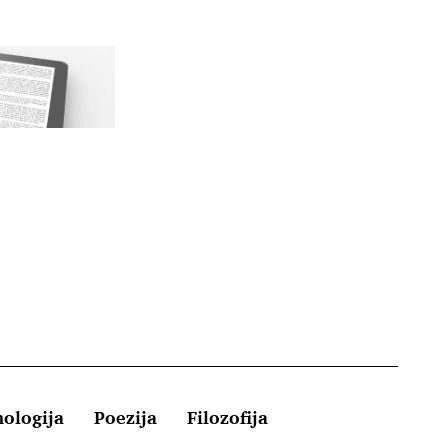
hologija
Poezija
Filozofija