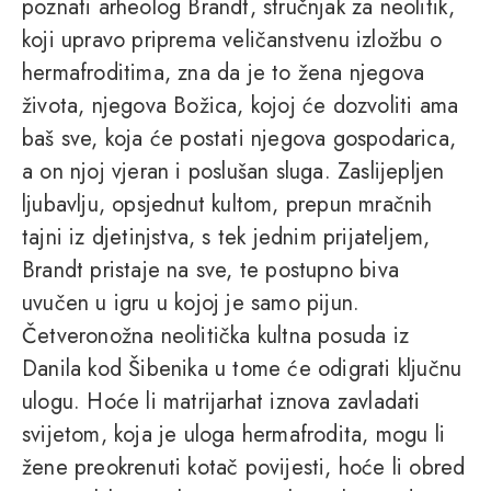
poznati arheolog Brandt, stručnjak za neolitik,
koji upravo priprema veličanstvenu izložbu o
hermafroditima, zna da je to žena njegova
života, njegova Božica, kojoj će dozvoliti ama
baš sve, koja će postati njegova gospodarica,
a on njoj vjeran i poslušan sluga. Zaslijepljen
ljubavlju, opsjednut kultom, prepun mračnih
tajni iz djetinjstva, s tek jednim prijateljem,
Brandt pristaje na sve, te postupno biva
uvučen u igru u kojoj je samo pijun.
Četveronožna neolitička kultna posuda iz
Danila kod Šibenika u tome će odigrati ključnu
ulogu. Hoće li matrijarhat iznova zavladati
svijetom, koja je uloga hermafrodita, mogu li
žene preokrenuti kotač povijesti, hoće li obred