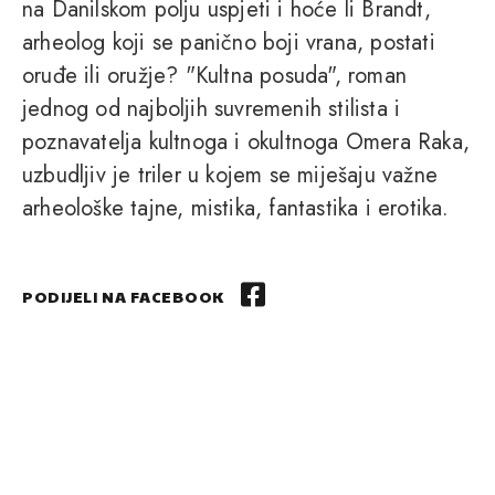
na Danilskom polju uspjeti i hoće li Brandt,
arheolog koji se panično boji vrana, postati
oruđe ili oružje? "Kultna posuda", roman
jednog od najboljih suvremenih stilista i
poznavatelja kultnoga i okultnoga Omera Raka,
uzbudljiv je triler u kojem se miješaju važne
arheološke tajne, mistika, fantastika i erotika.
PODIJELI NA FACEBOOK