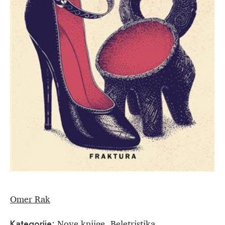
Omer Rak
Nove knjige
Beletristika
Kategorije:
,