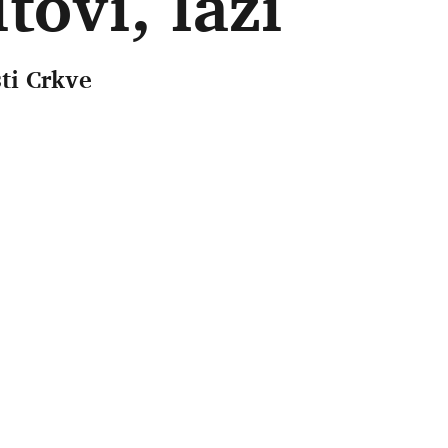
tovi, laži
ti Crkve