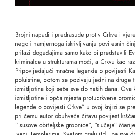
Brojni napadi i predrasude protiv Crkve i vje
nego i namjernoga iskrivljivanja povijesnih či
prilazi događajima samo kako bi predstavili Ev
kriminalce u strukturama moći, a Crkvu kao raz
Pripovijedajući mračne legende o povijesti Kat
poluistine, potom se pozivaju jedni na druge t
izmišljotina koji seže sve do naših dana. Ova 
izmišljotine i opća mjesta protucrkvene promid
legende o povijesti Crkve” u ovoj knjizi se pre
pri čemu autor obuhvaća čitavu povijest krš
“Isusove obiteljske grobnice”, “slučaja” Mari
Ivani, templarima, Svetom gralu itd., pa sve 