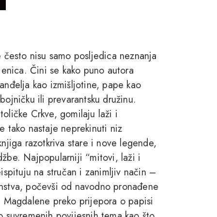
re često nisu samo posljedica neznanja
njenica. Čini se kako puno autora
anđelja kao izmišljotine, pape kao
bojničku ili prevarantsku družinu.
oličke Crkve, gomilaju laži i
e tako nastaje neprekinuti niz
knjiga razotkriva stare i nove legende,
žbe. Najpopularniji “mitovi, laži i
ispituju na stručan i zanimljiv način –
ćanstva, počevši od navodno pronađene
je Magdalene preko prijepora o papisi
do suvremenih povijesnih tema kao što