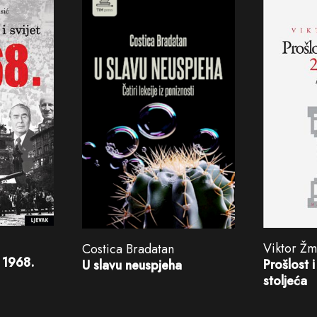
Viktor Ž
Costica Bradatan
t 1968.
Prošlost 
U slavu neuspjeha
stoljeća