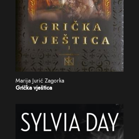
Marija Jurić Zagorka
Grička vještica