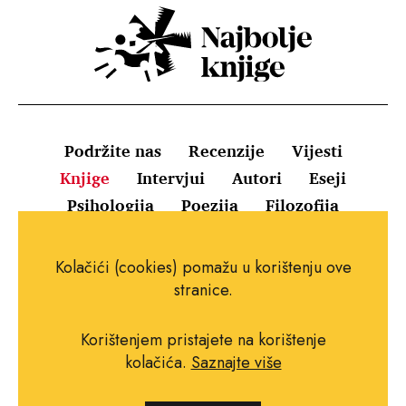
Podržite nas
Recenzije
Vijesti
Knjige
Intervjui
Autori
Eseji
Psihologija
Poezija
Filozofija
Uvjeti korištenja
Pravila o kolačićima
Kolačići (cookies) pomažu u korištenju ove
Pravila privatnosti
Impressum
Kontakt
stranice.
Korištenjem pristajete na korištenje
kolačića.
Saznajte više