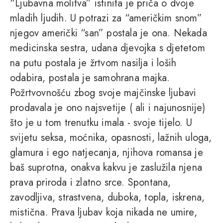
“Ljubavna molitva” istinita je priča o dvoje
mladih ljudih. U potrazi za “američkim snom”
njegov američki “san” postala je ona. Nekada
medicinska sestra, udana djevojka s djetetom
na putu postala je žrtvom nasilja i loših
odabira, postala je samohrana majka.
Požrtvovnošću zbog svoje majčinske ljubavi
prodavala je ono najsvetije ( ali i najunosnije)
što je u tom trenutku imala - svoje tijelo. U
svijetu seksa, moćnika, opasnosti, lažnih uloga,
glamura i ego natjecanja, njihova romansa je
baš suprotna, onakva kakvu je zaslužila njena
prava priroda i zlatno srce. Spontana,
zavodljiva, strastvena, duboka, topla, iskrena,
mistična. Prava ljubav koja nikada ne umire,