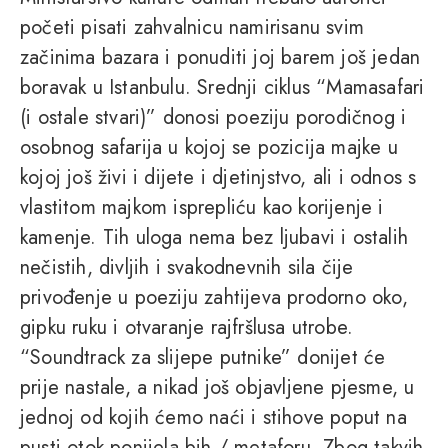
početi pisati zahvalnicu namirisanu svim
začinima bazara i ponuditi joj barem još jedan
boravak u Istanbulu. Srednji ciklus “Mamasafari
(i ostale stvari)” donosi poeziju porodičnog i
osobnog safarija u kojoj se pozicija majke u
kojoj još živi i dijete i djetinjstvo, ali i odnos s
vlastitom majkom isprepliću kao korijenje i
kamenje. Tih uloga nema bez ljubavi i ostalih
nečistih, divljih i svakodnevnih sila čije
privođenje u poeziju zahtijeva prodorno oko,
gipku ruku i otvaranje rajfršlusa utrobe.
“Soundtrack za slijepe putnike” donijet će
prije nastale, a nikad još objavljene pjesme, u
jednoj od kojih ćemo naći i stihove poput na
pusti otok ponijela bih / metaforu. Zbog takvih