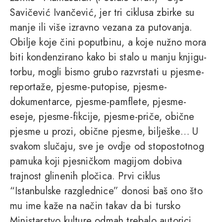
Savičević Ivančević, jer tri ciklusa zbirke su
manje ili više izravno vezana za putovanja.
Obilje koje čini poputbinu, a koje nužno mora
biti kondenzirano kako bi stalo u manju knjigu-
torbu, mogli bismo grubo razvrstati u pjesme-
reportaže, pjesme-putopise, pjesme-
dokumentarce, pjesme-pamflete, pjesme-
eseje, pjesme-fikcije, pjesme-priče, obične
pjesme u prozi, obične pjesme, bilješke… U
svakom slučaju, sve je ovdje od stopostotnog
pamuka koji pjesničkom magijom dobiva
trajnost glinenih pločica. Prvi ciklus
“Istanbulske razglednice” donosi baš ono što
mu ime kaže na način takav da bi tursko
Ministarstvo kulture odmah trebalo autorici