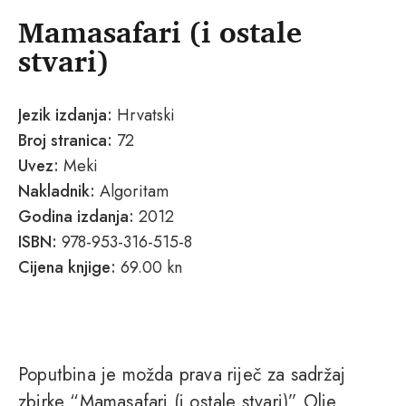
Mamasafari (i ostale
stvari)
Jezik izdanja:
Hrvatski
Broj stranica:
72
Uvez:
Meki
Nakladnik:
Algoritam
Godina izdanja:
2012
ISBN:
978-953-316-515-8
Cijena knjige:
69.00 kn
Poputbina je možda prava riječ za sadržaj
zbirke “Mamasafari (i ostale stvari)” Olje