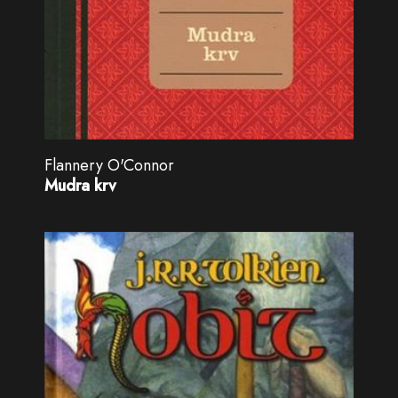
Flannery O'Connor
Mudra krv