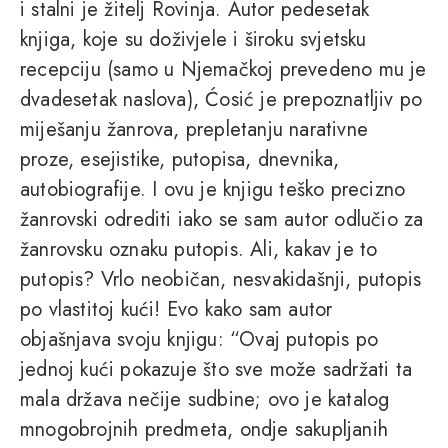
i stalni je žitelj Rovinja. Autor pedesetak
knjiga, koje su doživjele i široku svjetsku
recepciju (samo u Njemačkoj prevedeno mu je
dvadesetak naslova), Ćosić je prepoznatljiv po
miješanju žanrova, prepletanju narativne
proze, esejistike, putopisa, dnevnika,
autobiografije. I ovu je knjigu teško precizno
žanrovski odrediti iako se sam autor odlučio za
žanrovsku oznaku putopis. Ali, kakav je to
putopis? Vrlo neobičan, nesvakidašnji, putopis
po vlastitoj kući! Evo kako sam autor
objašnjava svoju knjigu: “Ovaj putopis po
jednoj kući pokazuje što sve može sadržati ta
mala država nečije sudbine; ovo je katalog
mnogobrojnih predmeta, ondje sakupljanih