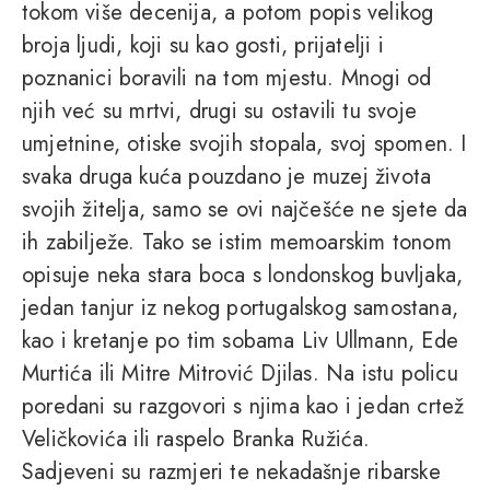
tokom više decenija, a potom popis velikog
broja ljudi, koji su kao gosti, prijatelji i
poznanici boravili na tom mjestu. Mnogi od
njih već su mrtvi, drugi su ostavili tu svoje
umjetnine, otiske svojih stopala, svoj spomen. I
svaka druga kuća pouzdano je muzej života
svojih žitelja, samo se ovi najčešće ne sjete da
ih zabilježe. Tako se istim memoarskim tonom
opisuje neka stara boca s londonskog buvljaka,
jedan tanjur iz nekog portugalskog samostana,
kao i kretanje po tim sobama Liv Ullmann, Ede
Murtića ili Mitre Mitrović Djilas. Na istu policu
poredani su razgovori s njima kao i jedan crtež
Veličkovića ili raspelo Branka Ružića.
Sadjeveni su razmjeri te nekadašnje ribarske