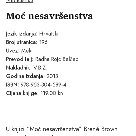
Publicistika
Moć nesavršenstva
Jezik izdanja:
Hrvatski
Broj stranica:
196
Uvez:
Meki
Prevoditelj:
Radha Rojc Belčec
Nakladnik:
V.B.Z.
Godina izdanja:
2013
ISBN:
978-953-304-589-4
Cijena knjige:
119.00 kn
U knjizi “Moć nesavršenstva” Brené Brown