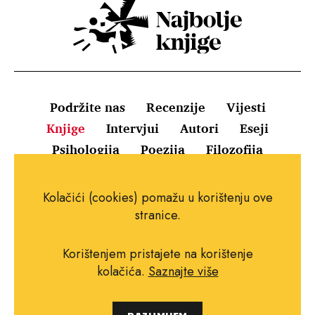
Podržite nas
Recenzije
Vijesti
Knjige
Intervjui
Autori
Eseji
Psihologija
Poezija
Filozofija
Uvjeti korištenja
Pravila o kolačićima
Kolačići (cookies) pomažu u korištenju ove
Pravila privatnosti
Impressum
Kontakt
stranice.
Korištenjem pristajete na korištenje
kolačića.
Saznajte više
Copyright © 2010.-2021. najboljeknjige.com.