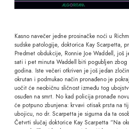
Kasno navečer jedne prosinačke noći u Richmo
sudske patologije, doktorica Kay Scarpetta, p
Predmet obdukcije, Ronnie Joe Waddell, još je
sati i pet minuta Waddell biti pogubljen zbog 
godina. Iste večeri otkriven je još jedan zloč
okrutan i podmukao način pronađeno je pokra
uočit će neobičnu sličnost između tog ubojstv
osuđen na smrt. No kad policija pronađe novu 
će potpuno zbunjena: krvavi otisak prsta na tije
ubojicu, no dr. Scarpetta je sigurna da ta osob
Četvrti slučaj doktorice Kay Scarpetta “Na o