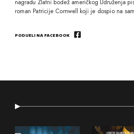
nagradu Zlatni bodež američkog Udruženja pisa
roman Patricije Cornwell koji je dospio na sam 
PODIJELI NA FACEBOOK