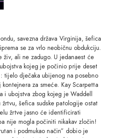
ndu, savezna država Virginija, šefica
riprema se za vrlo neobičnu obdukciju.
 živ, ali ne zadugo. U jedanaest će
ubojstva kojeg je počinio prije deset
in: tijelo dječaka ubijenog na posebno
j kontejnera za smeće. Kay Scarpetta
a i ubojstva zbog kojeg je Waddell
žrtvu, šefica sudske patologije ostat
lu žrtve jasno će identificirati
a nije mogla počiniti nikakav zločin!
krutan i podmukao način” dobio je