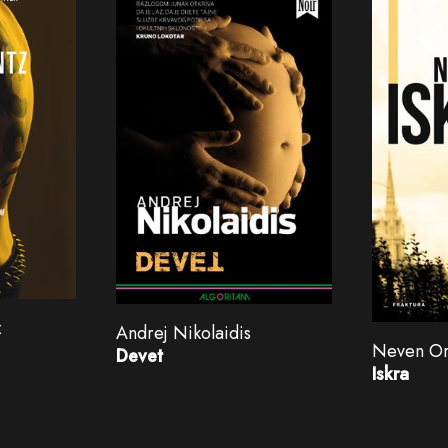
z
Andrej Nikolaidis
Neven Or
Devet
Iskra