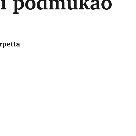
 i podmukao
rpetta