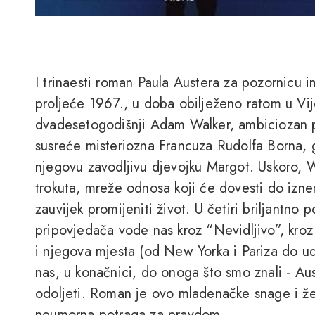
I trinaesti roman Paula Austera za pozornicu
proljeće 1967., u doba obilježeno ratom u Vij
dvadesetogodišnji Adam Walker, ambiciozan pj
susreće misteriozna Francuza Rudolfa Borna, 
njegovu zavodljivu djevojku Margot. Uskoro, 
trokuta, mreže odnosa koji će dovesti do izne
zauvijek promijeniti život. U četiri briljantno po
pripovjedača vode nas kroz “Nevidljivo”, kro
i njegova mjesta (od New Yorka i Pariza do u
nas, u konačnici, do onoga što smo znali - A
odoljeti. Roman je ovo mladenačke snage i že
neumorna potraga za pravdom.