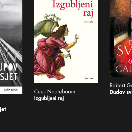
Robert Ga
Cees Nooteboom
Dudov sv
Izgubljeni raj
jet