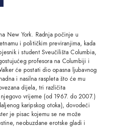
 ima New York. Radnja počinje u
etnamu i političkim previranjima, kada
esnik i student Sveučilišta Columbia,
gostujućeg profesora na Columbiji i
Walker će postati dio opasna ljubavnog
nadna i nasilna raspleta što će mu
vezana dijela, tri različita
z njegovo vrijeme (od 1967. do 2007.)
daljenog karipskog otoka), dovodeći
uster je pisac kojemu se ne može
stine, neobuzdane erotske gladi i