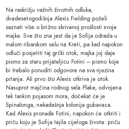
Na raskrižju važnih životnih odluka,
dvadesetogodišnja Alexis Fielding poželi
saznati više o brižno skrivanoj prošlosti svoje
majke. Sve što zna jest da je Sofija odrasla u
malom ribarskom selu na Kreti, pa kad napokon
odluči posjetiti taj grčki otok, majka joj daje
pismo za staru prijateljicu Fotini – pismo koje
bi trebalo ponuditi odgovore na sva njezina
pitanja. Ali prvo što Alexis otkriva je otok.
Nasuprot majčina rodnog sela Plake, odvojena
tek tankim pojasom mora, dočekat će je
Spinalonga, nekadašnja kolonija gubavaca.
Kad Alexis pronađe Fotini, napokon će otkriti i
priču koju je Sofija tajila cijeloga života: priču